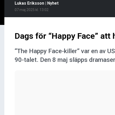
Lukas Eriksson
|
Nyhet
07 maj 2025 kl. 13:02
Dags för “Happy Face” att
“The Happy Face-killer” var en av 
90-talet. Den 8 maj släpps dramase