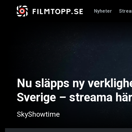
Nyheter
Stre
Nu släpps ny verkligh
Sverige – streama hä
SkyShowtime