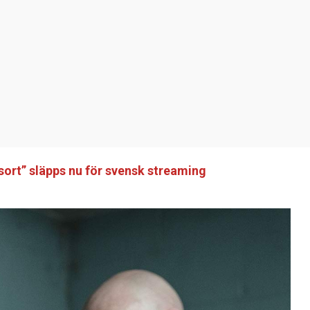
esort” släpps nu för svensk streaming