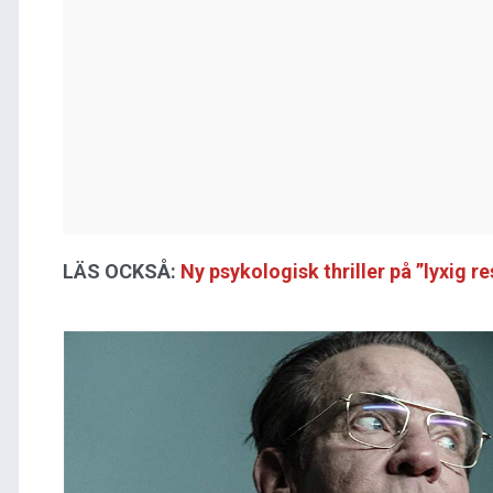
LÄS OCKSÅ:
Ny psykologisk thriller på ”lyxig r