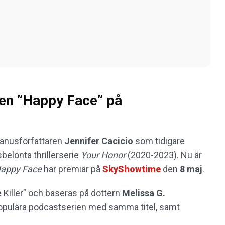
ien ”Happy Face” på
manusförfattaren
Jennifer Cacicio
som tidigare
belönta thrillerserie
Your Honor
(2020-2023). Nu är
appy Face
har premiär på
SkyShowtime
den
8 maj
.
Killer” och baseras på dottern
Melissa G.
 populära podcastserien med samma titel, samt