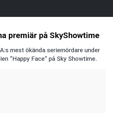
 ha premiär på SkyShowtime
USA:s mest ökända seriemördare under
rien ”Happy Face” på Sky Showtime.