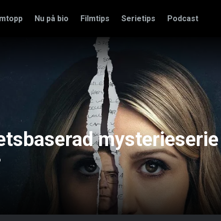
amtopp
Nu på bio
Filmtips
Serietips
Podcast
etsbaserad mysterieserie 
r