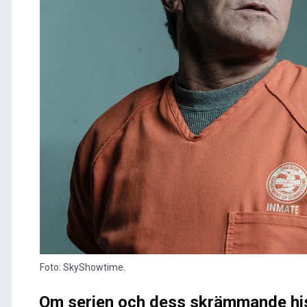
Foto: SkyShowtime.
Om serien och dess skrämmande hist