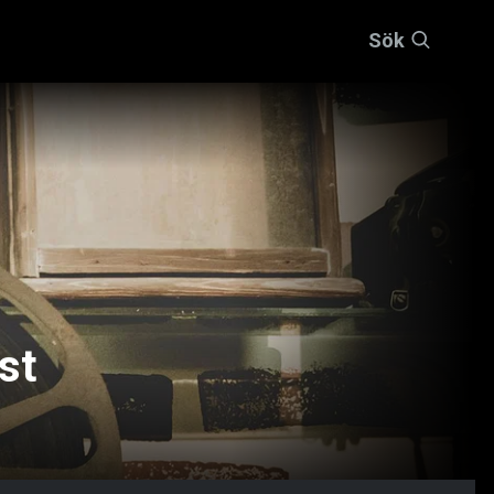
Sök
st