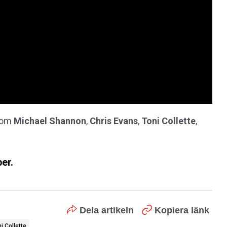
 som
Michael Shannon
,
Chris Evans
,
Toni Collette
,
er.
Dela artikeln
Kopiera länk
i Collette