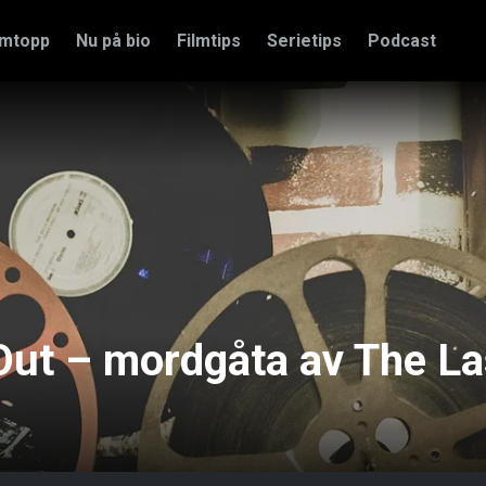
amtopp
Nu på bio
Filmtips
Serietips
Podcast
s Out – mordgåta av The La