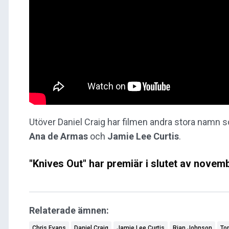
Utöver Daniel Craig har filmen andra stora namn
Ana de Armas
och
Jamie Lee Curtis
.
"Knives Out" har premiär i slutet av novemb
Relaterade ämnen:
Chris Evans
Daniel Craig
Jamie Lee Curtis
Rian Johnson
Ton