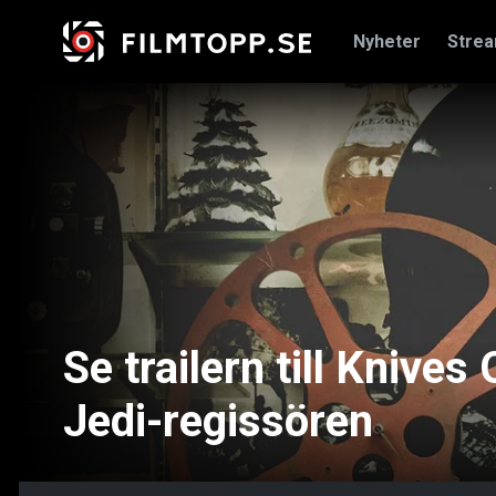
Nyheter
Stre
Se trailern till Knive
Jedi-regissören