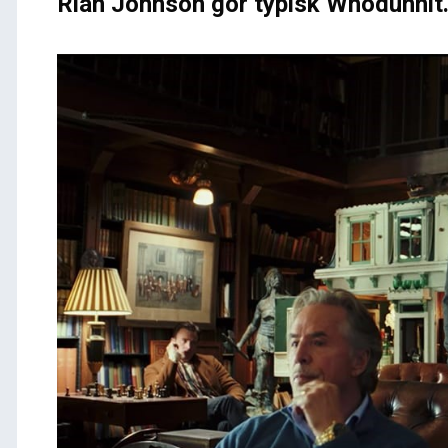
Rian Johnson gör typisk Whodunnit