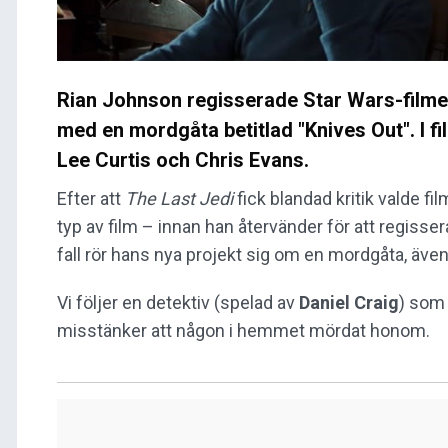
Rian Johnson regisserade Star Wars-filmen
med en mordgåta betitlad "Knives Out". I fi
Lee Curtis och Chris Evans.
Efter att
The Last Jedi
fick blandad kritik valde f
typ av film – innan han återvänder för att regisser
fall rör hans nya projekt sig om en mordgåta, även
Vi följer en detektiv (spelad av
Daniel Craig
) som 
misstänker att någon i hemmet mördat honom.