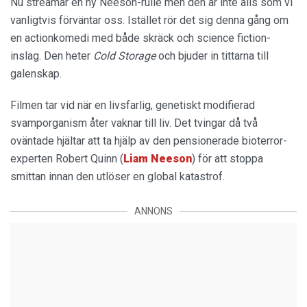
Nu streamar en ny Neeson-rulle men den är inte alls som vi
vanligtvis förväntar oss. Istället rör det sig denna gång om
en actionkomedi med både skräck och science fiction-
inslag. Den heter
Cold Storage
och bjuder in tittarna till
galenskap.
Filmen tar vid när en livsfarlig, genetiskt modifierad
svamporganism åter vaknar till liv. Det tvingar då två
oväntade hjältar att ta hjälp av den pensionerade bioterror-
experten Robert Quinn (
Liam
Neeson
) för att stoppa
smittan innan den utlöser en global katastrof.
ANNONS