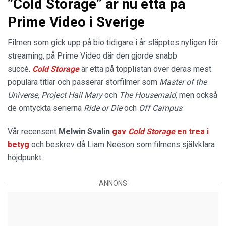
”Cold Storage” är nu etta på
Prime Video i Sverige
Filmen som gick upp på bio tidigare i år släpptes nyligen för
streaming, på Prime Video där den gjorde snabb
succé.
Cold Storage
är etta på topplistan över deras mest
populära titlar och passerar storfilmer som
Master of the
Universe
,
Project Hail Mary
och
The Housemaid
, men också
de omtyckta serierna
Ride or Die
och
Off Campus
.
Vår recensent
Melwin Svalin
gav
Cold Storage
en trea i
betyg
och beskrev då Liam Neeson som filmens självklara
höjdpunkt.
ANNONS