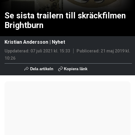
Se sista trailern till skräckfilmen
Brightburn
Kristian Andersson
|
Nyhet
Uppdaterad: 07 juli 2021 kl. 15:33
Publicerad:
21 maj 2019 kl.
10:26
Dela artikeln
Kopiera länk