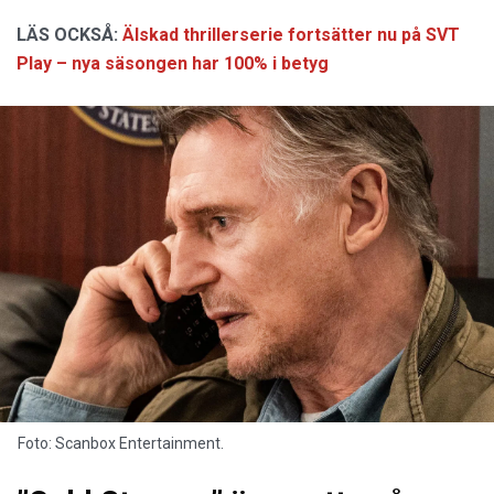
LÄS OCKSÅ:
Älskad thrillerserie fortsätter nu på SVT
Play – nya säsongen har 100% i betyg
Foto: Scanbox Entertainment.