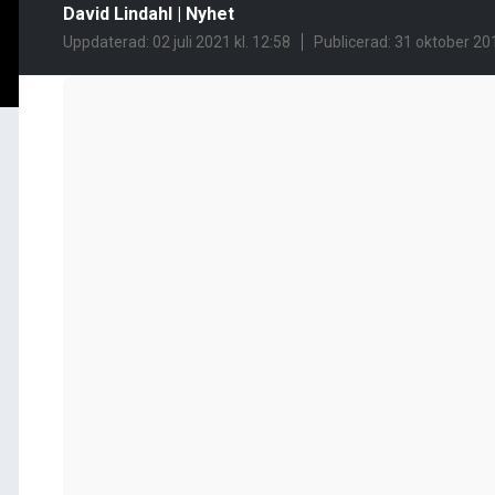
David Lindahl
|
Nyhet
Uppdaterad: 02 juli 2021 kl. 12:58
Publicerad:
31 oktober 201