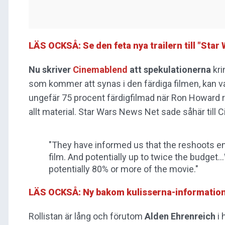
LÄS OCKSÅ: Se den feta nya trailern till "Star
Nu skriver
Cinemablend
att spekulationerna
kri
som kommer att synas i den färdiga filmen, kan v
ungefär 75 procent färdigfilmad när Ron Howard r
allt material. Star Wars News Net sade såhär till
"They have informed us that the reshoots end
film. And potentially up to twice the budget
potentially 80% or more of the movie."
LÄS OCKSÅ: Ny bakom kulisserna-information 
Rollistan är lång och förutom
Alden Ehrenreich
i 