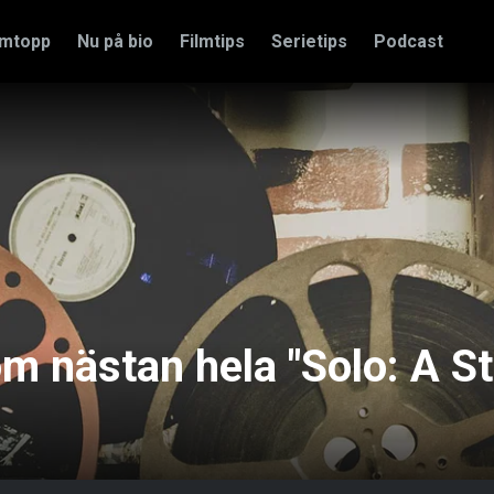
amtopp
Nu på bio
Filmtips
Serietips
Podcast
 nästan hela "Solo: A St