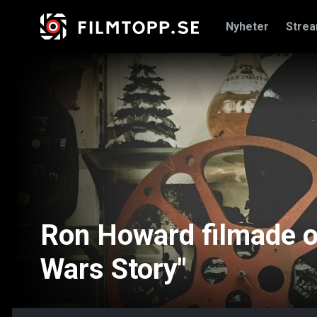
Nyheter
Stre
Ron Howard filmade om
Wars Story"