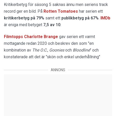
Kritikerbetyg för säsong 5 saknas ännu men seriens track
record ger en bild. På
Rotten Tomatoes
har serien ett
kritikerbetyg på 79%
samt ett
publikbetyg på 67%
.
IMDb
är eniga med betyget
7,5 av 10
.
Filmtopps Charlotte Brange
gav serien ett varmt
mottagande redan 2020 och beskrev den som "en
kombination av
The O.C.
,
Goonies
och
Bloodline
" och
konstaterade att det är "skön och enkel underhållning"
ANNONS