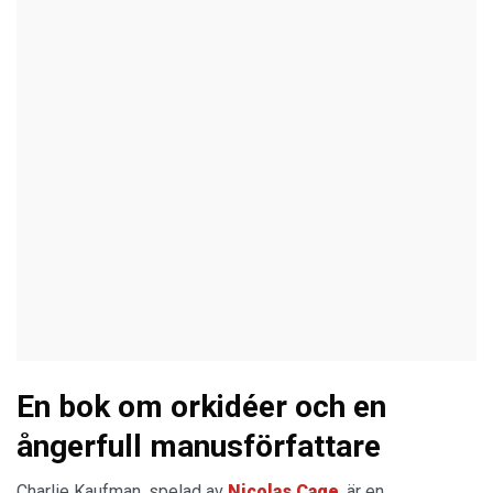
En bok om orkidéer och en
ångerfull manusförfattare
Charlie Kaufman, spelad av
Nicolas Cage
, är en