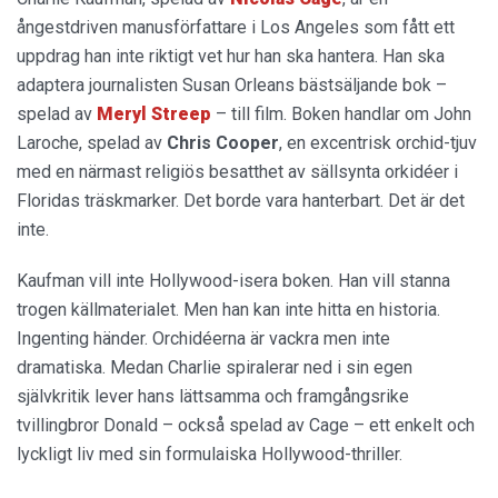
ångestdriven manusförfattare i Los Angeles som fått ett
uppdrag han inte riktigt vet hur han ska hantera. Han ska
adaptera journalisten Susan Orleans bästsäljande bok –
spelad av
Meryl Streep
– till film. Boken handlar om John
Laroche, spelad av
Chris Cooper
, en excentrisk orchid-tjuv
med en närmast religiös besatthet av sällsynta orkidéer i
Floridas träskmarker. Det borde vara hanterbart. Det är det
inte.
Kaufman vill inte Hollywood-isera boken. Han vill stanna
trogen källmaterialet. Men han kan inte hitta en historia.
Ingenting händer. Orchidéerna är vackra men inte
dramatiska. Medan Charlie spiralerar ned i sin egen
självkritik lever hans lättsamma och framgångsrike
tvillingbror Donald – också spelad av Cage – ett enkelt och
lyckligt liv med sin formulaiska Hollywood-thriller.