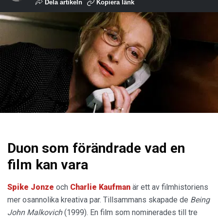
Dela artikeln
Kopiera länk
Duon som förändrade vad en
film kan vara
Spike Jonze
och
Charlie Kaufman
är ett av filmhistoriens
mer osannolika kreativa par. Tillsammans skapade de
Being
John Malkovich
(1999). En film som nominerades till tre