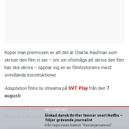
Köper man premissen av att det är Charlie Kaufman som
skriver den film vi ser – om sin oförmåga att skriva den film
han ska skriva – öppnar sig en av filmhistoriens mest
svindlande konstruktioner.
Adaptation
finns nu streama på
SVT Play
från den
7
augusti
.
LÄS OCKSÅ:
Netflix nya satsning bombar stenhårt:
NÄSTA ARTIKEL
Älskad dansk thriller lämnar snart Netflix –
”Tycker han själv att den är bra?”
följer grävande journalist
Från regissören bakom ”Kastanjemannen”