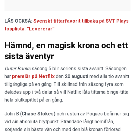
LÄS OCKSÅ:
Svenskt tittarfavorit tillbaka på SVT Plays
topplista: ”Levererar”
Hämnd, en magisk krona och ett
sista äventyr
Outer Banks
säsong 5 blir seriens sista avsnitt. Säsongen
har
premiär på Netflix
den
20 augusti
med alla tio avsnitt
tillgängliga på en gång. Till skillnad från säsong fyra som
delades upp i två delar så vill Netflix låta tittarna binge-titta
hela slutkapitlet på en gång.
John B (
Chase Stokes)
och resten av Pogues befinner sig
vid sin absoluta brytpunkt. Strandade långt hemifrån,
sörjande sin bäste vän och med den blå kronan förlorad.