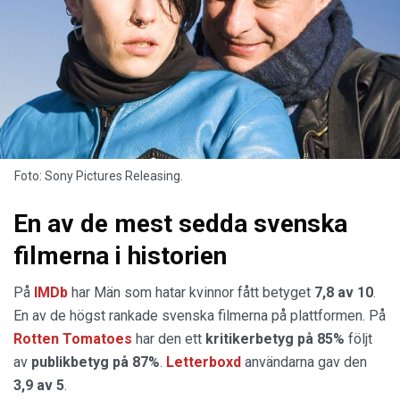
Foto: Sony Pictures Releasing.
En av de mest sedda svenska
filmerna i historien
På
IMDb
har Män som hatar kvinnor fått betyget
7,8 av 10
.
En av de högst rankade svenska filmerna på plattformen. På
Rotten Tomatoes
har den ett
kritikerbetyg på 85%
följt
av
publikbetyg på 87%
.
Letterboxd
användarna gav den
3,9 av 5
.