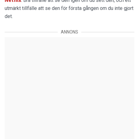
Netflix
. Bra tillfälle att se den igen om du sett den, och ett
utmärkt tillfälle att se den för första gången om du inte gjort
det.
ANNONS