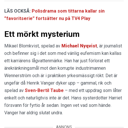
LÄS OCKSÅ:
Polisdrama som tittarna kallar sin
”favoritserie” fortsätter nu på TV4 Play
Ett mörkt mysterium
Mikael Blomkvist, spelad av
Michael Nyqvist
, är journalist
och befinner sig i det som med vänlig eufemism kan kallas
ett karriärens lågvattenmärke. Han har just förlorat ett
ärekränkningsmål mot den korrupte industrimannen
Wennerström och är i praktiken yrkesmässigt rökt. Det är
ungefär då Henrik Vanger dyker upp – gammal, rik och
spelad av
Sven-Bertil Taube
– med ett uppdrag som låter
enkelt och naturligtvis inte är det. Hans systerdotter Harriet
försvann för fyrtio år sedan. Ingen vet vad som hände.
Vanger har aldrig slutat undra.
ANNONS