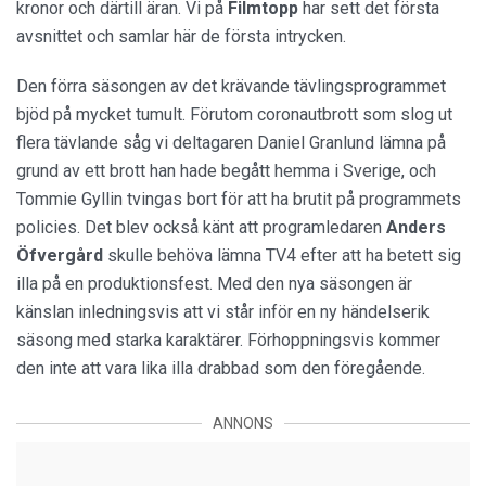
kronor och därtill äran. Vi på
Filmtopp
har sett det första
avsnittet och samlar här de första intrycken.
Den förra säsongen av det krävande tävlingsprogrammet
bjöd på mycket tumult. Förutom coronautbrott som slog ut
flera tävlande såg vi deltagaren Daniel Granlund lämna på
grund av ett brott han hade begått hemma i Sverige, och
Tommie Gyllin tvingas bort för att ha brutit på programmets
policies. Det blev också känt att programledaren
Anders
Öfvergård
skulle behöva lämna TV4 efter att ha betett sig
illa på en produktionsfest. Med den nya säsongen är
känslan inledningsvis att vi står inför en ny händelserik
säsong med starka karaktärer. Förhoppningsvis kommer
den inte att vara lika illa drabbad som den föregående.
ANNONS