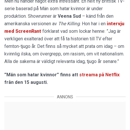
Men nu händer något extra intressant. En helt ny brittisk TV-
serie baserad på Män som hatar kvinnor är under
produktion. Showrunner är
Veena Sud
– känd från den
amerikanska versionen av
The Killing
. Hon har i en
intervju
med ScreenRant
förklarat vad som lockar henne: ”Jag är
verkligen exalterad över att få ta historien till TV efter
femton-tjugo år. Det finns så mycket att prata om idag – om
kvinnlig ilska, om övergrepp, om rasism, om vit nationalism.
Alla de sakerna är väldigt relevanta idag, tjugo år senare.”
”Män som hatar kvinnor” finns att
streama på Netflix
från den 15 augusti.
ANNONS