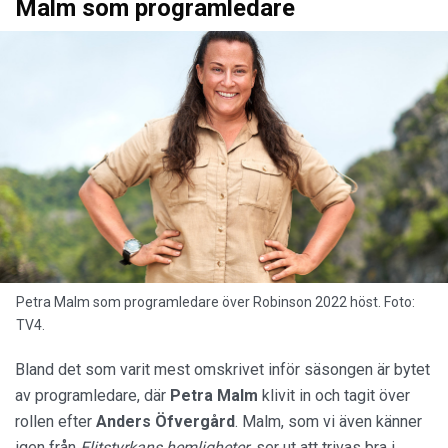
Malm som programledare
Petra Malm som programledare över Robinson 2022 höst. Foto:
TV4.
Bland det som varit mest omskrivet inför säsongen är bytet
av programledare, där
Petra Malm
klivit in och tagit över
rollen efter
Anders Öfvergård
. Malm, som vi även känner
igen från
Elitstyrkans hemligheter
, ser ut att trivas bra i