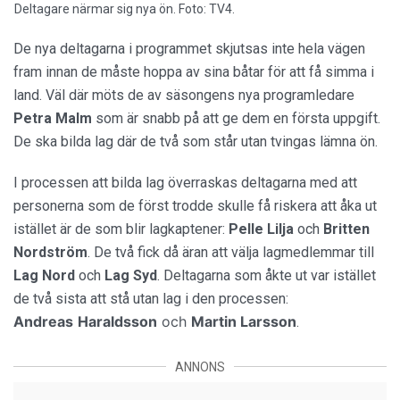
Deltagare närmar sig nya ön. Foto: TV4.
De nya deltagarna i programmet skjutsas inte hela vägen
fram innan de måste hoppa av sina båtar för att få simma i
land. Väl där möts de av säsongens nya programledare
Petra Malm
som är snabb på att ge dem en första uppgift.
De ska bilda lag där de två som står utan tvingas lämna ön.
I processen att bilda lag överraskas deltagarna med att
personerna som de först trodde skulle få riskera att åka ut
istället är de som blir lagkaptener:
Pelle Lilja
och
Britten
Nordström
. De två fick då äran att välja lagmedlemmar till
Lag
Nord
och
Lag
Syd
. Deltagarna som åkte ut var istället
de två sista att stå utan lag i den processen:
Andreas
Haraldsson
och
Martin Larsson
.
ANNONS