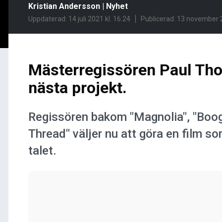
Kristian Andersson
|
Nyhet
Uppdaterad: 14 juli 2021 kl. 16:24
Publicerad:
13 november 2
Mästerregissören Paul Tho
nästa projekt.
Regissören bakom "Magnolia", "Boo
Thread" väljer nu att göra en film s
talet.