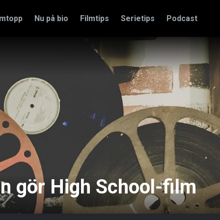
amtopp
Nu på bio
Filmtips
Serietips
Podcast
 gör High School-film