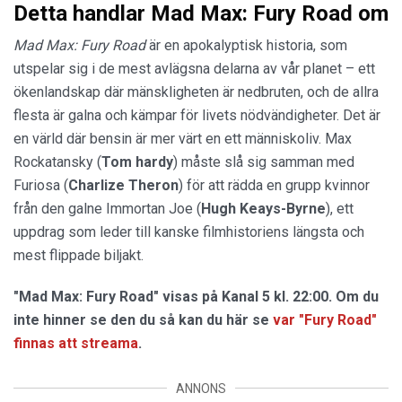
Detta handlar Mad Max: Fury Road om
Mad Max: Fury Road
är en apokalyptisk historia, som
utspelar sig i de mest avlägsna delarna av vår planet – ett
ökenlandskap där mänskligheten är nedbruten, och de allra
flesta är galna och kämpar för livets nödvändigheter. Det är
en värld där bensin är mer värt en ett människoliv. Max
Rockatansky (
Tom hardy
) måste slå sig samman med
Furiosa (
Charlize Theron
) för att rädda en grupp kvinnor
från den galne Immortan Joe (
Hugh Keays-Byrne
), ett
uppdrag som leder till kanske filmhistoriens längsta och
mest flippade biljakt.
"Mad Max: Fury Road" visas på Kanal 5 kl. 22:00. Om du
inte hinner se den du så kan du här se
var "Fury Road"
finnas att streama
.
ANNONS