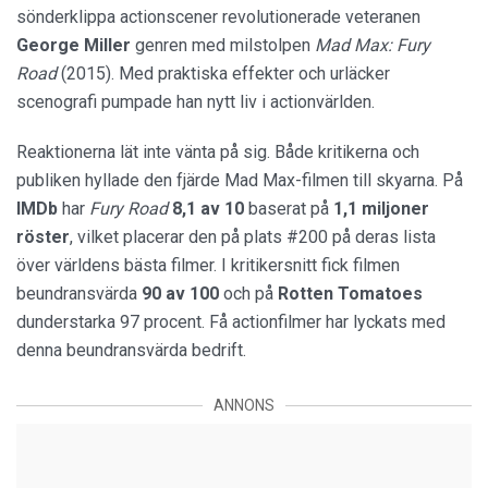
sönderklippa actionscener revolutionerade veteranen
George Miller
genren med milstolpen
Mad Max: Fury
Road
(2015). Med praktiska effekter och urläcker
scenografi pumpade han nytt liv i actionvärlden.
Reaktionerna lät inte vänta på sig. Både kritikerna och
publiken hyllade den fjärde Mad Max-filmen till skyarna. På
IMDb
har
Fury Road
8,1 av 10
baserat på
1,1 miljoner
röster
, vilket placerar den på plats #200 på deras lista
över världens bästa filmer. I kritikersnitt fick filmen
beundransvärda
90 av 100
och på
Rotten Tomatoes
dunderstarka 97 procent. Få actionfilmer har lyckats med
denna beundransvärda bedrift.
ANNONS