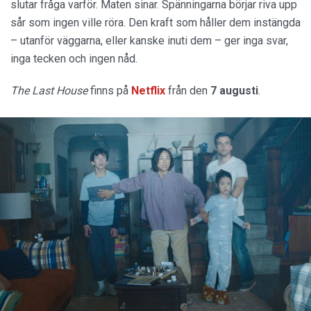
slutar fråga varför. Maten sinar. Spänningarna börjar riva upp
sår som ingen ville röra. Den kraft som håller dem instängda
– utanför väggarna, eller kanske inuti dem – ger inga svar,
inga tecken och ingen nåd.
The Last House
finns på
Netflix
från den
7 augusti
.