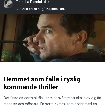
Thindra Rundström |
Dela artikeln
Kopiera länk
Hemmet som fälla i ryslig
kommande thriller
Det finns en sorts skräck som är svårare att skaka av sig än
monster och mördare. En sorts skräck som börjar med en