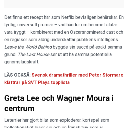
Det finns ett recept här som Netflix bevisligen behärskar. En
tydlig, universell premiär – vad händer om hemmet slutar
vara tryggt – kombinerat med en Oscarsnominerad cast och
en regissör som aldrig underskattar publikens intelligens.
Leave the World Behind
byggde sin succé på exakt samma
grund.
The Last House
ser ut att ha samma potentiella
genomslagskraft.
LÄS OCKSÅ:
Svensk dramathriller med Peter Stormare
klättrar på SVT Plays topplista
Greta Lee och Wagner Moura i
centrum
Leterrier har gjort bilar som exploderar, kortspel som
trollerikonstigt löser sig och en fransk tjuv som är