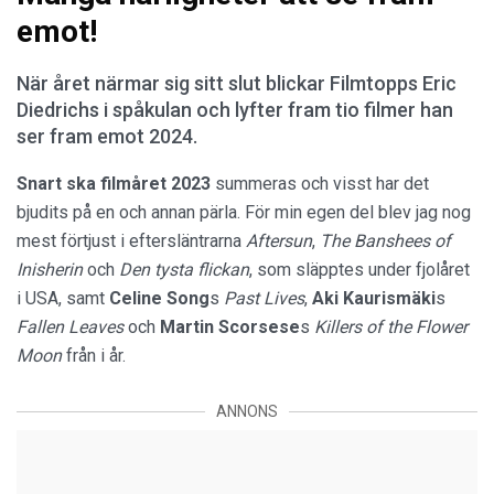
emot!
När året närmar sig sitt slut blickar Filmtopps Eric
Diedrichs i spåkulan och lyfter fram tio filmer han
ser fram emot 2024.
Snart ska filmåret 2023
summeras och visst har det
bjudits på en och annan pärla. För min egen del blev jag nog
mest förtjust i eftersläntrarna
Aftersun
,
The Banshees of
Inisherin
och
Den tysta flickan
, som släpptes under fjolåret
i USA, samt
Celine Song
s
Past Lives
,
Aki Kaurismäki
s
Fallen Leaves
och
Martin Scorsese
s
Killers of the Flower
Moon
från i år.
ANNONS