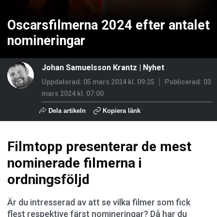
Oscarsfilmerna 2024 efter antalet
nomineringar
Johan Samuelsson Krantz
|
Nyhet
Uppdaterad: 05 mars 2024 kl. 09:25
Publicerad:
03
mars 2024 kl. 07:00
Dela artikeln
Kopiera länk
Filmtopp presenterar de mest
nominerade filmerna i
ordningsföljd
Är du intresserad av att se vilka filmer som fick
flest respektive färst nomineringar? Då har du