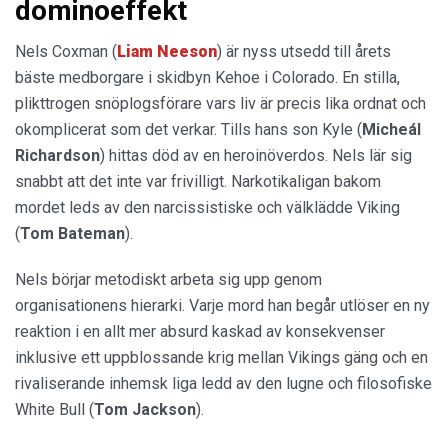
dominoeffekt
Nels Coxman (
Liam Neeson
) är nyss utsedd till årets
bäste medborgare i skidbyn Kehoe i Colorado. En stilla,
plikttrogen snöplogsförare vars liv är precis lika ordnat och
okomplicerat som det verkar. Tills hans son Kyle (
Micheál
Richardson
) hittas död av en heroinöverdos. Nels lär sig
snabbt att det inte var frivilligt. Narkotikaligan bakom
mordet leds av den narcissistiske och välklädde Viking
(
Tom Bateman
).
Nels börjar metodiskt arbeta sig upp genom
organisationens hierarki. Varje mord han begår utlöser en ny
reaktion i en allt mer absurd kaskad av konsekvenser
inklusive ett uppblossande krig mellan Vikings gäng och en
rivaliserande inhemsk liga ledd av den lugne och filosofiske
White Bull (
Tom Jackson
).