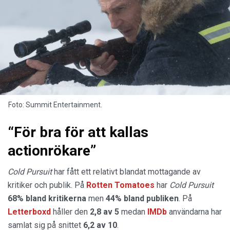
Foto: Summit Entertainment.
“För bra för att kallas
actionrökare”
Cold Pursuit
har fått ett relativt blandat mottagande av
kritiker och publik. På
Rotten Tomatoes
har
Cold Pursuit
68% bland kritikerna
men
44% bland publiken
. På
Letterboxd
håller den
2,8 av 5
medan
IMDb
användarna har
samlat sig på snittet
6,2 av 10
.