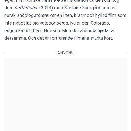
egen film. Norske
Hans Petter Moland
fick den och tog
den.
Kraftidioten
(2014) med Stellan Skarsgård som en
norsk snöplogsförare var en liten, bisarr och hyllad film som
inte riktigt lät sig kategoriseras. Nu är den Colorado,
engelska och Liam Neeson. Men det absurda hjärtat är
detsamma. Och det är fortfarande filmens starka kort.
ANNONS