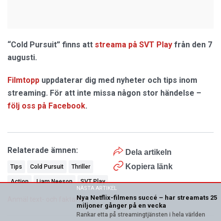
“Cold Pursuit” finns att
streama på SVT Play
från den 7
augusti.
Filmtopp
uppdaterar dig med nyheter och tips inom
streaming. För att inte missa någon stor händelse –
följ oss på Facebook
.
Relaterade ämnen:
Dela artikeln
Kopiera länk
Tips
Cold Pursuit
Thriller
Action
Liam Neeson
SVT Play
NÄSTA ARTIKEL
Nya Netflix-filmens succé – har streamats 25
Anmäl text- och faktafel
miljoner gånger på en vecka
Rankar etta på streamingtjänsten i hela världen