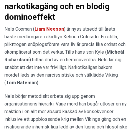
narkotikagäng och en blodig
dominoeffekt
Nels Coxman (
Liam Neeson
) är nyss utsedd till årets
bäste medborgare i skidbyn Kehoe i Colorado. En stilla,
plikttrogen snöplogsförare vars liv är precis lika ordnat och
okomplicerat som det verkar. Tills hans son Kyle (
Micheál
Richardson
) hittas död av en heroinöverdos. Nels lär sig
snabbt att det inte var frivilligt. Narkotikaligan bakom
mordet leds av den narcissistiske och välklädde Viking
(
Tom Bateman
).
Nels börjar metodiskt arbeta sig upp genom
organisationens hierarki. Varje mord han begår utlöser en ny
reaktion i en allt mer absurd kaskad av konsekvenser
inklusive ett uppblossande krig mellan Vikings gäng och en
rivaliserande inhemsk liga ledd av den lugne och filosofiske