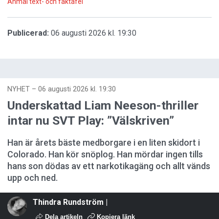
Anmäl text- och faktafel
Publicerad:
06 augusti 2026 kl. 19:30
NYHET
–
06 augusti 2026 kl. 19:30
Underskattad Liam Neeson-thriller
intar nu SVT Play: ”Välskriven”
Han är årets bäste medborgare i en liten skidort i
Colorado. Han kör snöplog. Han mördar ingen tills
hans son dödas av ett narkotikagäng och allt vänds
upp och ned.
Thindra Rundström |
Dela artikeln
Kopiera länk