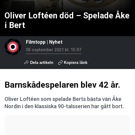
Oliver Loftéen död – Spelade Åke
i Bert
Filmtopp
|
Nyhet
05 september 2021 kl. 15:07
Dela artikeln
Kopiera länk
Barnskådespelaren blev 42 år.
Oliver Loftéen som spelade Berts bästa vän Åke
Nordin i den klassiska 90-talsserien har gått bort.