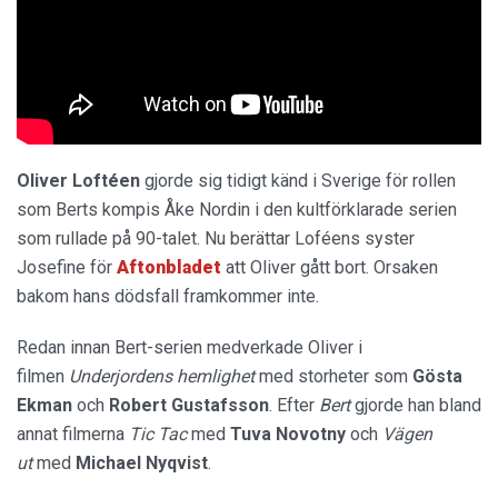
Oliver
Loftéen
gjorde sig tidigt känd i Sverige för rollen
som Berts kompis Åke Nordin i den kultförklarade serien
som rullade på 90-talet. Nu berättar Loféens syster
Josefine för
Aftonbladet
att Oliver gått bort. Orsaken
bakom hans dödsfall framkommer inte.
Redan innan Bert-serien medverkade Oliver i
filmen
Underjordens hemlighet
med storheter som
Gösta
Ekman
och
Robert Gustafsson
. Efter
Bert
gjorde han bland
annat filmerna
Tic Tac
med
Tuva Novotny
och
Vägen
ut
med
Michael
Nyqvist
.