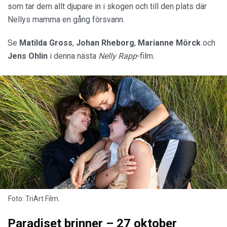
som tar dem allt djupare in i skogen och till den plats där
Nellys mamma en gång försvann.
Se
Matilda Gross
,
Johan Rheborg
,
Marianne Mörck
och
Jens Ohlin
i denna nästa
Nelly Rapp
-film.
Foto: TriArt Film.
Paradiset brinner – 27 oktober