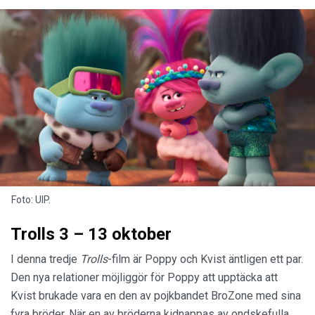
Foto: UIP.
Trolls 3 – 13 oktober
I denna tredje
Trolls
-film är Poppy och Kvist äntligen ett par.
Den nya relationer möjliggör för Poppy att upptäcka att
Kvist brukade vara en den av pojkbandet BroZone med sina
fyra bröder. När en av bröderna kidnappas av ondskefulla