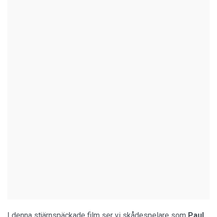
I denna stjärnspäckade film ser vi skådespelare som
Paul