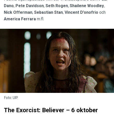
Dano
,
Pete Davidson
,
Seth Rogen
,
Shailene Woodley
,
Nick Offerman
,
Sebastian Stan
,
Vincent D'onofrio
och
America Ferrara
m.fl.
Foto: UIP.
The Exorcist: Believer – 6 oktober