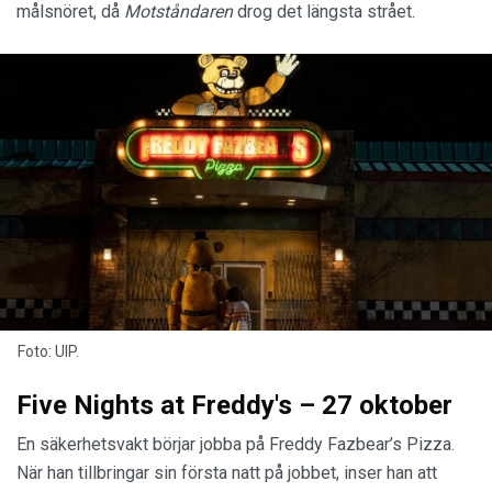
målsnöret, då
Motståndaren
drog det längsta strået.
Foto: UIP.
Five Nights at Freddy's – 27 oktober
En säkerhetsvakt börjar jobba på Freddy Fazbear’s Pizza.
När han tillbringar sin första natt på jobbet, inser han att