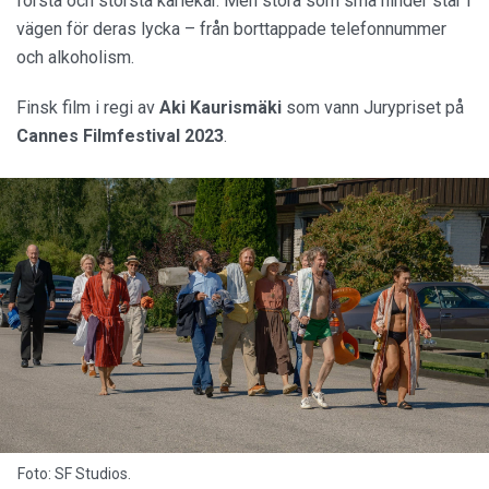
första och största kärlekar. Men stora som små hinder står i
vägen för deras lycka – från borttappade telefonnummer
och alkoholism.
Finsk film i regi av
Aki Kaurismäki
som vann Jurypriset på
Cannes Filmfestival 2023
.
Foto: SF Studios.