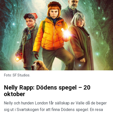
Foto: SF Studios.
Nelly Rapp: Dödens spegel – 20
oktober
Nelly och hunden London får sällskap av Valle då de beger
sig ut i Svartskogen för att finna Dödens spegel. En resa