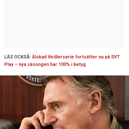
LÄS OCKSÅ:
Älskad thrillerserie fortsätter nu på SVT
Play – nya säsongen har 100% i betyg