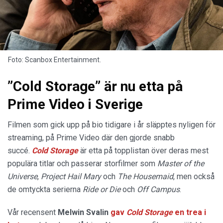
Foto: Scanbox Entertainment.
”Cold Storage” är nu etta på
Prime Video i Sverige
Filmen som gick upp på bio tidigare i år släpptes nyligen för
streaming, på Prime Video där den gjorde snabb
succé.
Cold Storage
är etta på topplistan över deras mest
populära titlar och passerar storfilmer som
Master of the
Universe
,
Project Hail Mary
och
The Housemaid
, men också
de omtyckta serierna
Ride or Die
och
Off Campus
.
Vår recensent
Melwin Svalin
gav
Cold Storage
en trea i