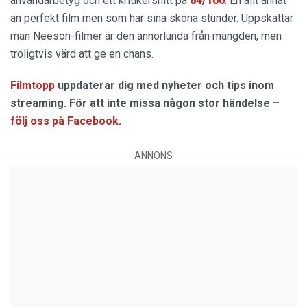
användarbetyg och ett kritikersnitt på
64/100
. En allt annat
än perfekt film men som har sina sköna stunder. Uppskattar
man Neeson-filmer är den annorlunda från mängden, men
troligtvis värd att ge en chans.
Filmtopp
uppdaterar dig med nyheter och tips inom
streaming. För att inte missa någon stor händelse –
följ oss på Facebook
.
ANNONS