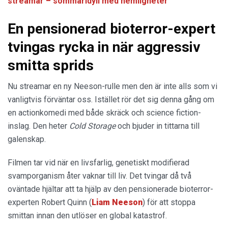
streamar – sommaridyll med hemligheter
En pensionerad bioterror-expert
tvingas rycka in när aggressiv
smitta sprids
Nu streamar en ny Neeson-rulle men den är inte alls som vi
vanligtvis förväntar oss. Istället rör det sig denna gång om
en actionkomedi med både skräck och science fiction-
inslag. Den heter
Cold Storage
och bjuder in tittarna till
galenskap.
Filmen tar vid när en livsfarlig, genetiskt modifierad
svamporganism åter vaknar till liv. Det tvingar då två
oväntade hjältar att ta hjälp av den pensionerade bioterror-
experten Robert Quinn (
Liam
Neeson
) för att stoppa
smittan innan den utlöser en global katastrof.