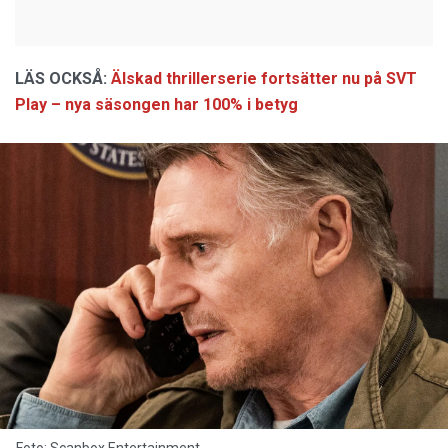
LÄS OCKSÅ:
Älskad thrillerserie fortsätter nu på SVT
Play – nya säsongen har 100% i betyg