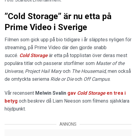
Foto: Scanbox Entertainment.
”Cold Storage” är nu etta på
Prime Video i Sverige
Filmen som gick upp på bio tidigare i år släpptes nyligen för
streaming, på Prime Video där den gjorde snabb
succé.
Cold Storage
är etta på topplistan över deras mest
populära titlar och passerar storfilmer som
Master of the
Universe
,
Project Hail Mary
och
The Housemaid
, men också
de omtyckta serierna
Ride or Die
och
Off Campus
.
Vår recensent
Melwin Svalin
gav
Cold Storage
en trea i
betyg
och beskrev då Liam Neeson som filmens självklara
höjdpunkt.
ANNONS