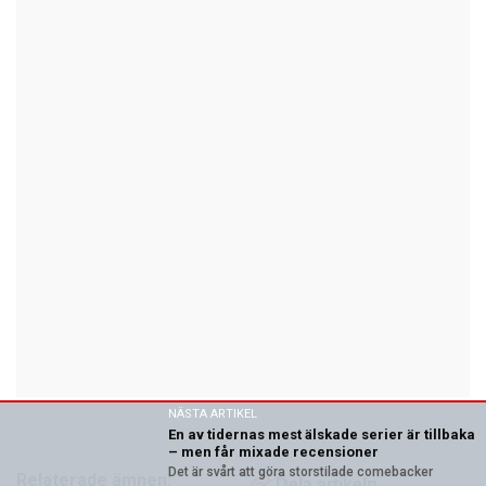
NÄSTA ARTIKEL
En av tidernas mest älskade serier är tillbaka
– men får mixade recensioner
Det är svårt att göra storstilade comebacker
Relaterade ämnen:
Dela artikeln