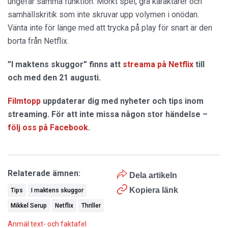
ungefär samma funktion. Mörkt spel, grå karaktärer och
samhällskritik som inte skruvar upp volymen i onödan.
Vänta inte för länge med att trycka på play för snart är den
borta från Netflix.
”I maktens skuggor” finns att
streama på Netflix
till
och med den 21 augusti.
Filmtopp
uppdaterar dig med nyheter och tips inom
streaming. För att inte missa någon stor händelse –
följ oss på Facebook
.
Relaterade ämnen:
Dela artikeln
Kopiera länk
Tips
I maktens skuggor
Mikkel Serup
Netflix
Thriller
Anmäl text- och faktafel