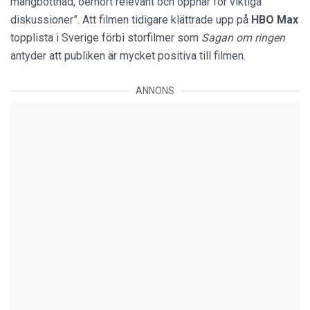
mångbottnad, oerhört relevant och öppnar för viktiga
diskussioner”. Att filmen tidigare klättrade upp på
HBO Max
topplista i Sverige förbi storfilmer som
Sagan om ringen
antyder att publiken är mycket positiva till filmen.
ANNONS