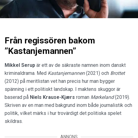
Från regissören bakom
”Kastanjemannen”
Mikkel Serup
är ett av de säkraste namnen inom danskt
kriminaldrama. Med
Kastanjemannen
(2021) och
Brottet
(2012) på meritlistan vet han precis hur man bygger
spänning i ett politiskt landskap. I maktens skuggor är
baserad på
Niels Krause-Kjærs
roman
Mørkeland
(2019).
Skriven av en man med bakgrund inom både journalistik och
politik, vilket märks i hur trovärdigt det politiska spelet
skildras.
ANNONS