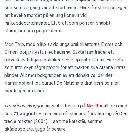
den som en gång var ett stort namn. Hans förste uppdrag är
att bevaka mordet på en ung konsult vid
inrikesdepartementet. Ett brott som polisen snabbt
stämplar som gängrelaterat.
Men Torp, med hjälp av de unga praktikanterna Emma och
Simon, börjar nysta i ledtrådarna. Sakta framträder ett
nätverk av tidigare politiker och toppämbetsmän. En krets
som inte skyr några medel för att makten ska stanna i rätta
händer. Allt mot bakgrunden av ett danskt val där det
främlingsfientliga partiet De Nationale drar fram som en
löpeld genom landet.
I maktens skuggor
finns att streama på
Netflix
till och med
den
21 augusti
. Filmen är en fristående fortsättning på Den
tredje makten (2004) – samma karaktär, samma
skådespelare, tjugo år senare.