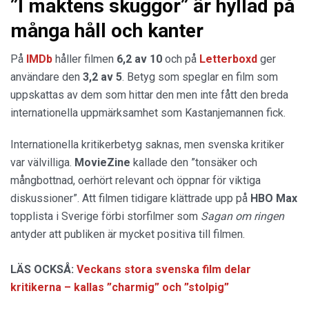
”I maktens skuggor” är hyllad på
många håll och kanter
På
IMDb
håller filmen
6,2 av 10
och på
Letterboxd
ger
användare den
3,2 av 5
. Betyg som speglar en film som
uppskattas av dem som hittar den men inte fått den breda
internationella uppmärksamhet som Kastanjemannen fick.
Internationella kritikerbetyg saknas, men svenska kritiker
var välvilliga.
MovieZine
kallade den ”tonsäker och
mångbottnad, oerhört relevant och öppnar för viktiga
diskussioner”. Att filmen tidigare klättrade upp på
HBO Max
topplista i Sverige förbi storfilmer som
Sagan om ringen
antyder att publiken är mycket positiva till filmen.
LÄS OCKSÅ:
Veckans stora svenska film delar
kritikerna – kallas ”charmig” och ”stolpig”