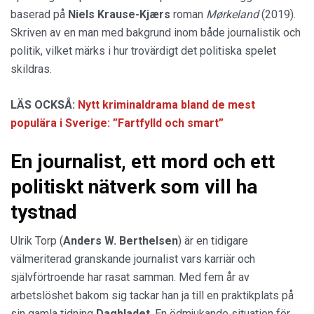
baserad på
Niels Krause-Kjærs
roman
Mørkeland
(2019).
Skriven av en man med bakgrund inom både journalistik och
politik, vilket märks i hur trovärdigt det politiska spelet
skildras.
LÄS OCKSÅ:
Nytt kriminaldrama bland de mest
populära i Sverige: ”Fartfylld och smart”
En journalist, ett mord och ett
politiskt nätverk som vill ha
tystnad
Ulrik Torp (
Anders W. Berthelsen
) är en tidigare
välmeriterad granskande journalist vars karriär och
självförtroende har rasat samman. Med fem år av
arbetslöshet bakom sig tackar han ja till en praktikplats på
sin gamla tidning
Dagbladet
. En ödmjukande situation för