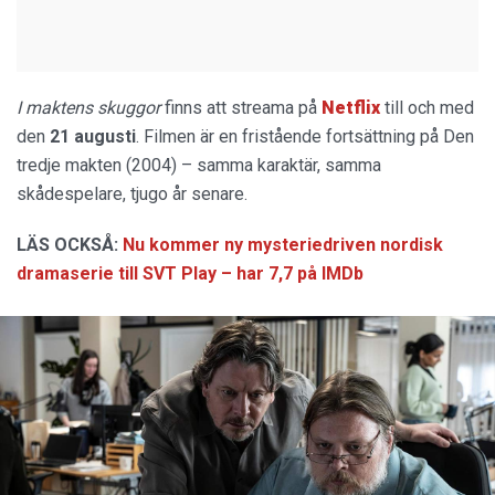
I maktens skuggor
finns att streama på
Netflix
till och med
den
21 augusti
. Filmen är en fristående fortsättning på Den
tredje makten (2004) – samma karaktär, samma
skådespelare, tjugo år senare.
LÄS OCKSÅ:
Nu kommer ny mysteriedriven nordisk
dramaserie till SVT Play – har 7,7 på IMDb