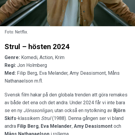
Foto: Netflix.
Strul – hösten 2024
Genre:
Komedi, Action, Krim
Regi:
Jon Holmberg
Med:
Filip Berg, Eva Melander, Amy Deasismont, Måns
Nathanaelson m.fl.
Svensk film hakar på den globala trenden att göra remakes
av både det ena och det andra. Under 2024 får vi inte bara
se en ny
Jönssonligan
, utan också en nytolkning av
Björn
Skifs
-klassikern
Strul
(1988). Denna gången ser vi bland
andra
Filip Berg
,
Eva Melander
,
Amy Deasismont
och
Måns Nathanaelson
i rollerna.