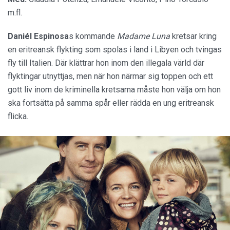
m.fl.
Daniél Espinosa
s kommande
Madame Luna
kretsar kring
en eritreansk flykting som spolas i land i Libyen och tvingas
fly till Italien. Där klättrar hon inom den illegala värld där
flyktingar utnyttjas, men när hon närmar sig toppen och ett
gott liv inom de kriminella kretsarna måste hon välja om hon
ska fortsätta på samma spår eller rädda en ung eritreansk
flicka.