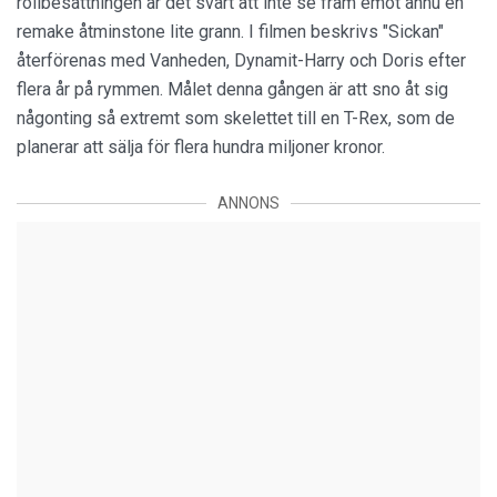
rollbesättningen är det svårt att inte se fram emot ännu en
remake åtminstone lite grann. I filmen beskrivs "Sickan"
återförenas med Vanheden, Dynamit-Harry och Doris efter
flera år på rymmen. Målet denna gången är att sno åt sig
någonting så extremt som skelettet till en T-Rex, som de
planerar att sälja för flera hundra miljoner kronor.
ANNONS