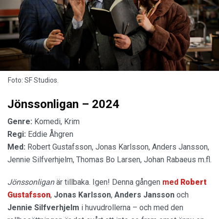
Foto: SF Studios.
Jönssonligan – 2024
Genre:
Komedi, Krim
Regi:
Eddie Åhgren
Med:
Robert Gustafsson, Jonas Karlsson, Anders Jansson,
Jennie Silfverhjelm, Thomas Bo Larsen, Johan Rabaeus m.fl.
Jönssonligan
är tillbaka. Igen! Denna gången
med
Robert
Gustafsson
,
Jonas Karlsson
,
Anders Jansson
och
Jennie Silfverhjelm
i huvudrollerna – och med den