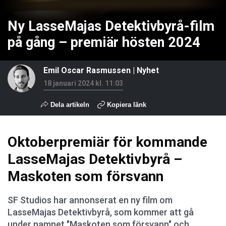
Ny LasseMajas Detektivbyrå-film
på gång – premiär hösten 2024
Emil Oscar Rasmussen
|
Nyhet
18 januari 2024 kl. 11:03
Dela artikeln
Kopiera länk
Oktoberpremiär för kommande
LasseMajas Detektivbyrå –
Maskoten som försvann
SF Studios har annonserat en ny film om
LasseMajas Detektivbyrå, som kommer att gå
under namnet "Maskoten som försvann" och