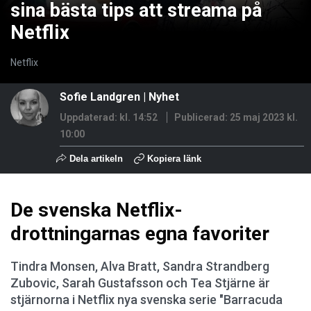
sina bästa tips att streama på
Netflix
Netflix
Sofie Landgren
|
Nyhet
Uppdaterad: kl. 14:52
Publicerad:
25 maj 2023 kl.
10:00
Dela artikeln
Kopiera länk
De svenska Netflix-
drottningarnas egna favoriter
Tindra Monsen, Alva Bratt, Sandra Strandberg
Zubovic, Sarah Gustafsson och Tea Stjärne är
stjärnorna i Netflix nya svenska serie "Barracuda