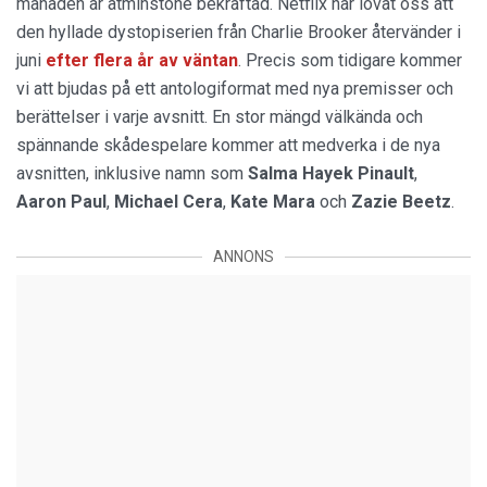
månaden är åtminstone bekräftad. Netflix har lovat oss att
den hyllade dystopiserien från Charlie Brooker återvänder i
juni
efter flera år av väntan
. Precis som tidigare kommer
vi att bjudas på ett antologiformat med nya premisser och
berättelser i varje avsnitt. En stor mängd välkända och
spännande skådespelare kommer att medverka i de nya
avsnitten, inklusive namn som
Salma Hayek
Pinault
,
Aaron Paul
,
Michael Cera
,
Kate Mara
och
Zazie Beetz
.
ANNONS