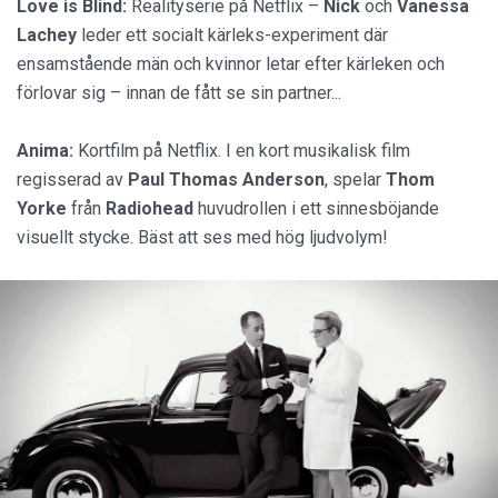
Love is Blind:
Realityserie på Netflix –
Nick
och
Vanessa
Lachey
leder ett socialt kärleks-experiment där
ensamstående män och kvinnor letar efter kärleken och
förlovar sig – innan de fått se sin partner...
Anima:
Kortfilm på Netflix. I en kort musikalisk film
regisserad av
Paul
Thomas
Anderson
, spelar
Thom
Yorke
från
Radiohead
huvudrollen i ett sinnesböjande
visuellt stycke. Bäst att ses med hög ljudvolym!