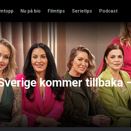
amtopp
Nu på bio
Filmtips
Serietips
Podcast
Sverige kommer tillbaka 