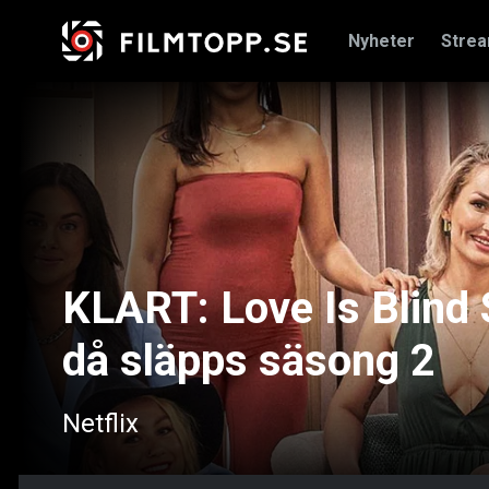
Nyheter
Stre
KLART: Love Is Blind 
då släpps säsong 2
Netflix