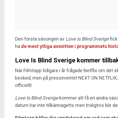
Den första säsongen av
Love Is Blind Sverige
fick
ha
de mest ytliga avsnitten i programmets hist
Love Is Blind Sverige kommer tillba
När Filmtopp tidigare i år frågade Netflix om det s
besked, men på presseventet NEXT ON NETFLIX, so
officiellt.
Love Is Blind
Sverige
kommer att få en andra säs
datum har inte tillkännagetts men troligtvis blir det 
Filmtopp håller dig uppdaterad om vad som sker