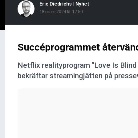
Eric Diedrichs
|
Nyhet
18 mars 2024 kl. 17:50
Succéprogrammet återvän
Netflix realityprogram "Love Is Blin
bekräftar streamingjätten på pres