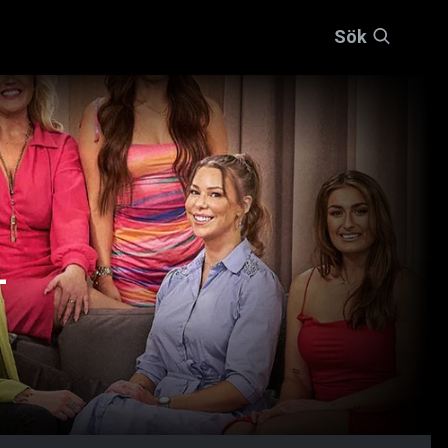
Sök
–