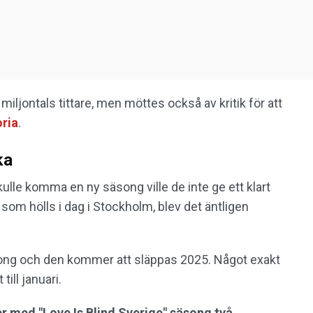
 miljontals tittare, men möttes också av kritik för att
oria
.
ka
kulle komma en ny säsong ville de inte ge ett klart
m hölls i dag i Stockholm, blev det äntligen
ong och den kommer att släppas 2025. Något exakt
till januari.
 med "Love Is Blind Sverige" säsong två.