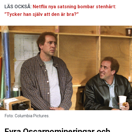
LÄS OCKSÅ:
Netflix nya satsning bombar stenhårt:
”Tycker han själv att den är bra?”
Foto: Columbia Pictures.
Fyra Oscarnomineringar och