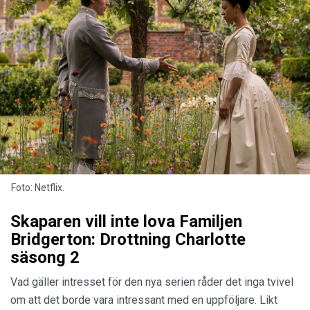
Foto: Netflix.
Skaparen vill inte lova Familjen
Bridgerton: Drottning Charlotte
säsong 2
Vad gäller intresset för den nya serien råder det inga tvivel
om att det borde vara intressant med en uppföljare. Likt