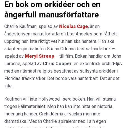
En bok om orkidéer och en
ångerfull manusförfattare
Charlie Kaufman, spelad av
Nicolas Cage
, är en
ångestdriven manusförfattare i Los Angeles som fått ett
uppdrag han inte riktigt vet hur han ska hantera. Han ska
adaptera journalisten Susan Orleans bästsäljande bok –
spelad av
Meryl Streep
– till film. Boken handlar om John
Laroche, spelad av
Chris Cooper
, en excentrisk orchid-tjuv
med en närmast religiös besatthet av sällsynta orkidéer i
Floridas träskmarker. Det borde vara hanterbart. Det är det
inte.
Kaufman vill inte Hollywood-isera boken. Han vill stanna
trogen källmaterialet. Men han kan inte hitta en historia.
Ingenting händer. Orchidéerna är vackra men inte
dramatiska. Medan Charlie spiralerar ned i sin egen