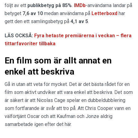
följt av ett
publikbetyg på 85%
.
IMDb
-användarna landar på
betyget
7,6 av 10
medan användarna på
Letterboxd
har
gett den ett samlingsbetyg på
4,1 av 5
.
LÄS OCKSÅ:
Fyra hetaste premiärerna i veckan – flera
tittarfavoriter tillbaka
En film som är allt annat en
enkel att beskriva
Gå in utan att veta för mycket. Det är det bästa rådet för en
film som aktivt undviker att vara enkel att beskriva. Det som
är säkert är att Nicolas Cage spelar en dubbeldubblering
som fortfarande är svår att tro på. Att Chris Cooper vann en
välförtjänt Oscar och att Kaufman och Jonze aldrig
samarbetade igen efter det här.