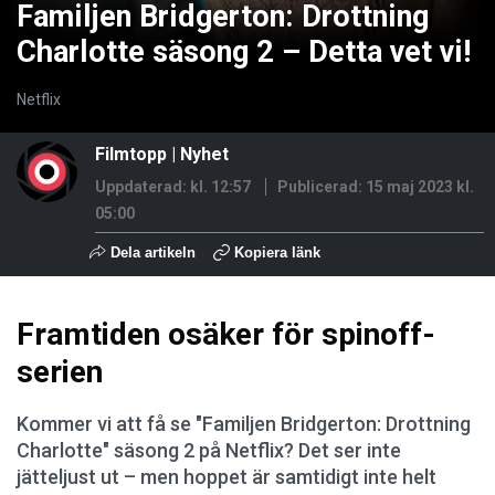
Familjen Bridgerton: Drottning
Charlotte säsong 2 – Detta vet vi!
Netflix
Filmtopp
|
Nyhet
Uppdaterad: kl. 12:57
Publicerad:
15 maj 2023 kl.
05:00
Dela artikeln
Kopiera länk
Framtiden osäker för spinoff-
serien
Kommer vi att få se "Familjen Bridgerton: Drottning
Charlotte" säsong 2 på Netflix? Det ser inte
jätteljust ut – men hoppet är samtidigt inte helt