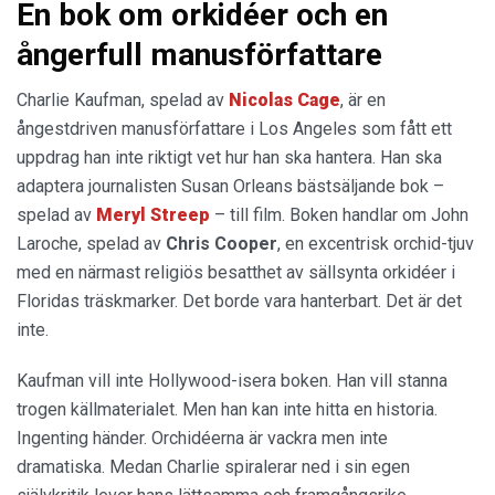
En bok om orkidéer och en
ångerfull manusförfattare
Charlie Kaufman, spelad av
Nicolas Cage
, är en
ångestdriven manusförfattare i Los Angeles som fått ett
uppdrag han inte riktigt vet hur han ska hantera. Han ska
adaptera journalisten Susan Orleans bästsäljande bok –
spelad av
Meryl Streep
– till film. Boken handlar om John
Laroche, spelad av
Chris Cooper
, en excentrisk orchid-tjuv
med en närmast religiös besatthet av sällsynta orkidéer i
Floridas träskmarker. Det borde vara hanterbart. Det är det
inte.
Kaufman vill inte Hollywood-isera boken. Han vill stanna
trogen källmaterialet. Men han kan inte hitta en historia.
Ingenting händer. Orchidéerna är vackra men inte
dramatiska. Medan Charlie spiralerar ned i sin egen