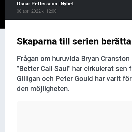
Oscar Pettersson
|
Nyhet
08 april 2022 kl. 12:00
Skaparna till serien berätt
Frågan om huruvida Bryan Cranston o
"Better Call Saul" har cirkulerat se
Gilligan och Peter Gould har varit f
den möjligheten.