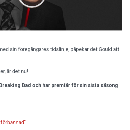
med sin föregångares tidslinje, påpekar det Gould att
, är det nu!
 Breaking Bad och har premiär för sin sista säsong
itförbannad"