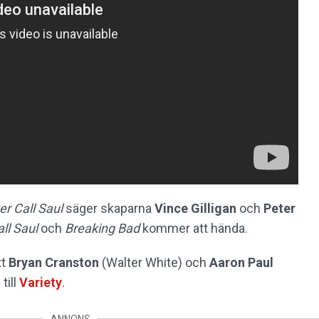
er Call Saul
säger skaparna
Vince Gilligan
och
Peter
ll Saul
och
Breaking Bad
kommer att hända.
tt
Bryan Cranston
(Walter White) och
Aaron Paul
till
Variety
.
ANNONS