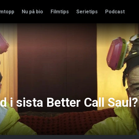
amtopp
Nu på bio
Filmtips
Serietips
Podcast
 i sista Better Call Saul?