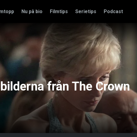
amtopp
Nu på bio
Filmtips
Serietips
Podcast
bilderna från The Crown