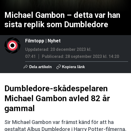
Michael Gambon – detta var han
sista replik som Dumbledore
Filmtopp
|
Nyhet
Uppdaterad: 20 december 2023 kl.
07:41
Publicerad:
28 september 2023 kl. 14:20
Dela artikeln
Kopiera länk
Dumbledore-skådespelaren
Michael Gambon avled 82 år
gammal
Sir Michael Gambon var främst känd för att ha
gestaltat Albus Dumbledore i Harry Potter-filmerna.