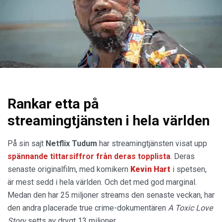
Rankar etta på
streamingtjänsten i hela världen
På sin sajt
Netflix Tudum
har streamingtjänsten visat upp
spännande tittarsiffror från deras topplista
. Deras
senaste originalfilm, med komikern
Kevin
Hart
i spetsen,
är mest sedd i hela världen. Och det med god marginal.
Medan den har 25 miljoner streams den senaste veckan, har
den andra placerade true crime-dokumentären
A Toxic Love
Story
setts av drygt 13 miljoner.