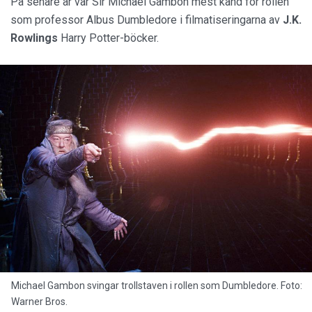
På senare år var Sir Michael Gambon mest känd för rollen
som professor Albus Dumbledore i filmatiseringarna av
J.K.
Rowlings
Harry Potter-böcker.
Michael Gambon svingar trollstaven i rollen som Dumbledore. Foto:
Warner Bros.