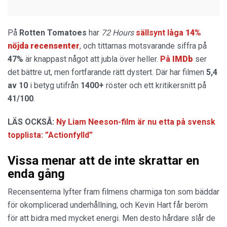
På
Rotten
Tomatoes
har
72 Hours
sällsynt låga
14%
nöjda recensenter
, och tittarnas motsvarande siffra på
47%
är knappast något att jubla över heller.
På
IMDb
ser
det bättre ut, men fortfarande rätt dystert. Där har filmen
5,4
av 10
i betyg utifrån
1400+
röster och ett kritikersnitt på
41/100
.
LÄS OCKSÅ:
Ny Liam Neeson-film är nu etta på svensk
topplista: ”Actionfylld”
Vissa menar att de inte skrattar en
enda gång
Recensenterna lyfter fram filmens charmiga ton som bäddar
för okomplicerad underhållning, och Kevin Hart får beröm
för att bidra med mycket energi. Men desto hårdare slår de