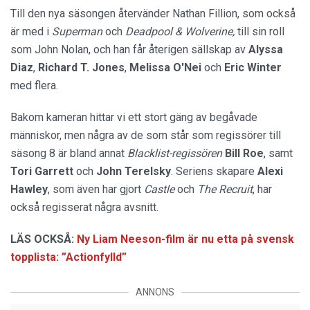
Till den nya säsongen återvänder Nathan Fillion, som också
är med i
Superman
och
Deadpool
& Wolverine
,
till sin roll
som John Nolan, och han får återigen sällskap av
Alyssa
Diaz
,
Richard T. Jones
,
Melissa O'Nei
och
Eric Winter
med flera.
Bakom kameran hittar vi ett stort gäng av begåvade
människor, men några av de som står som regissörer till
säsong 8 är bland annat
Blacklist-regissören
Bill Roe
, samt
Tori Garrett
och
John Terelsky
. Seriens skapare
Alexi
Hawley
, som även har gjort
Castle
och
The Recruit
, har
också regisserat några avsnitt.
LÄS OCKSÅ:
Ny Liam Neeson-film är nu etta på svensk
topplista: ”Actionfylld”
ANNONS