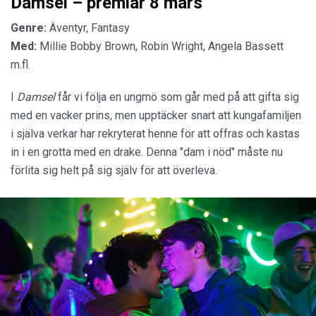
Damsel – premiär 8 mars
Genre:
Äventyr, Fantasy
Med:
Millie Bobby Brown, Robin Wright, Angela Bassett
m.fl.
I
Damsel
får vi följa en ungmö som går med på att gifta sig
med en vacker prins, men upptäcker snart att kungafamiljen
i själva verkar har rekryterat henne för att offras och kastas
in i en grotta med en drake. Denna "dam i nöd" måste nu
förlita sig helt på sig själv för att överleva.