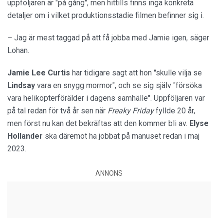
uppföljaren är "på gång", men hittills finns inga konkreta
detaljer om i vilket produktionsstadie filmen befinner sig i.
– Jag är mest taggad på att få jobba med Jamie igen, säger
Lohan.
Jamie Lee Curtis
har tidigare sagt att hon "skulle vilja se
Lindsay
vara en snygg mormor", och se sig själv "försöka
vara helikopterförälder i dagens samhälle". Uppföljaren var
på tal redan för två år sen när
Freaky Friday
fyllde 20 år,
men först nu kan det bekräftas att den kommer bli av.
Elyse
Hollander
ska däremot ha jobbat på manuset redan i maj
2023.
ANNONS