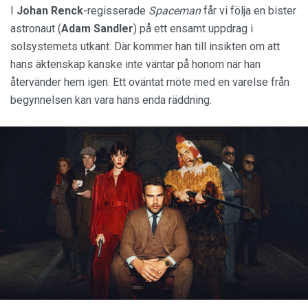
I
Johan Renck
-regisserade
Spaceman
får vi följa en bister
astronaut (
Adam Sandler
) på ett ensamt uppdrag i
solsystemets utkant. Där kommer han till insikten om att
hans äktenskap kanske inte väntar på honom när han
återvänder hem igen. Ett oväntat möte med en varelse från
begynnelsen kan vara hans enda räddning.