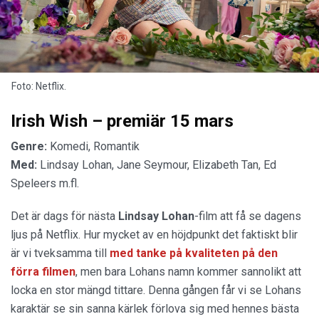
Foto: Netflix.
Irish Wish – premiär 15 mars
Genre:
Komedi, Romantik
Med:
Lindsay Lohan, Jane Seymour, Elizabeth Tan, Ed
Speleers m.fl.
Det är dags för nästa
Lindsay Lohan
-film att få se dagens
ljus på Netflix. Hur mycket av en höjdpunkt det faktiskt blir
är vi tveksamma till
med tanke på kvaliteten på den
förra filmen
, men bara Lohans namn kommer sannolikt att
locka en stor mängd tittare. Denna gången får vi se Lohans
karaktär se sin sanna kärlek förlova sig med hennes bästa