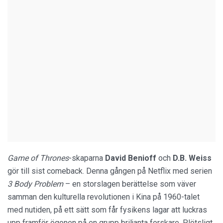
Game of Thrones
-skaparna
David Benioff
och
D.B. Weiss
gör till sist comeback. Denna gången på Netflix med serien
3 Body Problem
– en storslagen berättelse som väver
samman den kulturella revolutionen i Kina på 1960-talet
med nutiden, på ett sätt som får fysikens lagar att luckras
upp framför ögonen på en grupp briljanta forskare. Plötsligt