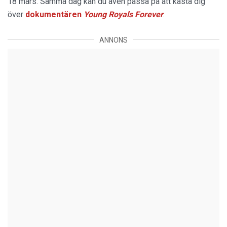
18 mars. Samma dag kan du även passa på att kasta dig
över
dokumentären
Young Royals Forever
.
ANNONS