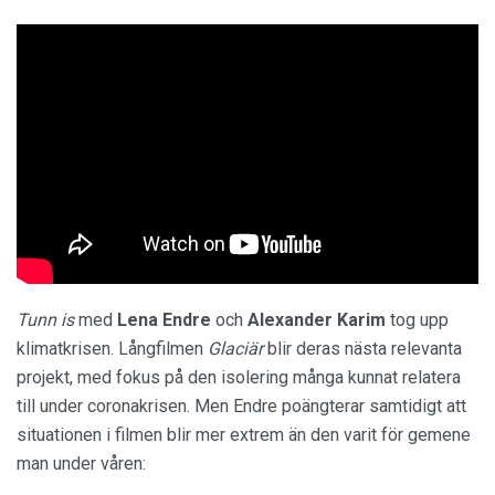
Tunn is
med
Lena Endre
och
Alexander Karim
tog upp
klimatkrisen. Långfilmen
Glaciär
blir deras nästa relevanta
projekt, med fokus på den isolering många kunnat relatera
till under coronakrisen. Men Endre poängterar samtidigt att
situationen i filmen blir mer extrem än den varit för gemene
man under våren: