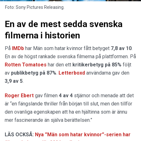
Foto: Sony Pictures Releasing.
En av de mest sedda svenska
filmerna i historien
På
IMDb
har Män som hatar kvinnor fått betyget
7,8 av 10
.
En av de högst rankade svenska filmerna på plattformen. På
Rotten Tomatoes
har den ett
kritikerbetyg på 85%
följt
av
publikbetyg på 87%
.
Letterboxd
användarna gav den
3,9 av 5
.
Roger Ebert
gav filmen
4 av 4
stjärnor och menade att det
är “en fängslande thriller från början till slut, men den tillför
den ovanliga egenskapen att ha en hjältinna som är ännu
mer fascinerande än själva berättelsen.”
LÄS OCKSÅ:
Nya ”Män som hatar kvinnor”-serien har