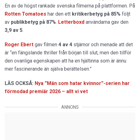
En av de högst rankade svenska filmerna på plattformen. På
Rotten Tomatoes
har den ett
kritikerbetyg på 85%
följt
av
publikbetyg på 87%
.
Letterboxd
användarna gav den
3,9 av 5
.
Roger Ebert
gav filmen
4 av 4
stjärnor och menade att det
är “en fängslande thriller från början till slut, men den tillför
den ovanliga egenskapen att ha en hjältinna som är ännu
mer fascinerande än själva berättelsen.”
LÄS OCKSÅ:
Nya ”Män som hatar kvinnor”-serien har
förmodad premiär 2026 – allt vi vet
ANNONS