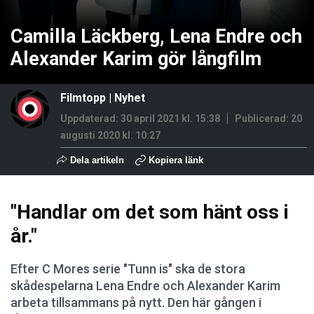
Camilla Läckberg, Lena Endre och
Alexander Karim gör långfilm
Filmtopp
|
Nyhet
Uppdaterad: 30 april 2021 kl. 15:38
Publicerad:
20
augusti 2020 kl. 10:27
Dela artikeln
Kopiera länk
"Handlar om det som hänt oss i
år."
Efter C Mores serie "Tunn is" ska de stora
skådespelarna Lena Endre och Alexander Karim
arbeta tillsammans på nytt. Den här gången i