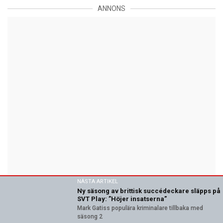
ANNONS
NÄSTA ARTIKEL
Ny säsong av brittisk succédeckare släpps på
SVT Play: ”Höjer insatserna”
Mark Gatiss populära kriminalare tillbaka med
säsong 2