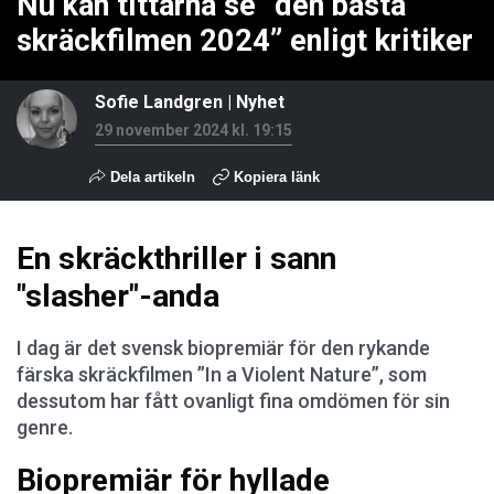
Nu kan tittarna se ”den bästa
skräckfilmen 2024” enligt kritiker
Sofie Landgren
|
Nyhet
29 november 2024 kl. 19:15
Dela artikeln
Kopiera länk
En skräckthriller i sann
"slasher"-anda
I dag är det svensk biopremiär för den rykande
färska skräckfilmen ”In a Violent Nature”, som
dessutom har fått ovanligt fina omdömen för sin
genre.
Biopremiär för hyllade