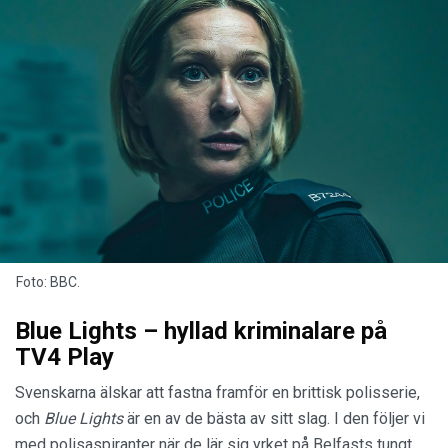
Foto: BBC.
Blue Lights – hyllad kriminalare på
TV4 Play
Svenskarna älskar att fastna framför en brittisk polisserie,
och
Blue Lights
är en av de bästa av sitt slag. I den följer vi
med polisaspiranter när de lär sig yrket på Belfasts tungt