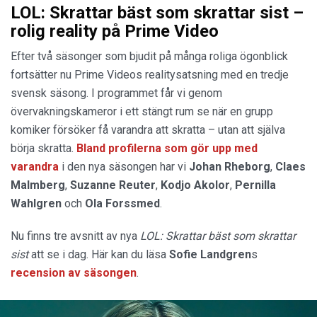
LOL: Skrattar bäst som skrattar sist –
rolig reality på Prime Video
Efter två säsonger som bjudit på många roliga ögonblick
fortsätter nu Prime Videos realitysatsning med en tredje
svensk säsong. I programmet får vi genom
övervakningskameror i ett stängt rum se när en grupp
komiker försöker få varandra att skratta – utan att själva
börja skratta.
Bland profilerna som gör upp med
varandra
i den nya säsongen har vi
Johan Rheborg
,
Claes
Malmberg
,
Suzanne Reuter
,
Kodjo Akolor
,
Pernilla
Wahlgren
och
Ola Forssmed
.
Nu finns tre avsnitt av nya
LOL: Skrattar bäst som skrattar
sist
att se i dag. Här kan du läsa
Sofie Landgren
s
recension av säsongen
.