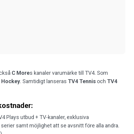
också
C More
s kanaler varumärke till TV4. Som
 Hockey
. Samtidigt lanseras
TV4 Tennis
och
TV4
kostnader:
TV4 Plays utbud + TV-kanaler, exklusiva
erier samt möjlighet att se avsnitt före alla andra.
).