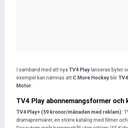
I samband med att nya
TV4 Play
lanseras byter 
exempel kan nämnas att
C More Hockey
blir
TV4
Motor
.
TV4 Play abonnemangsformer och 
TV4 Play+ (59 kronor/månaden med reklam)
: 
dramapremiärer, en större katalog med filmer och s
Dessutom ingår barninnehåll utan reklam (SF Kids