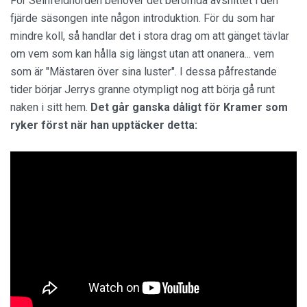
För Seinfeldnörden behöver det berömda avsnittet i den
fjärde säsongen inte någon introduktion. För du som har
mindre koll, så handlar det i stora drag om att gänget tävlar
om vem som kan hålla sig längst utan att onanera... vem
som är "Mästaren över sina luster". I dessa påfrestande
tider börjar Jerrys granne otympligt nog att börja gå runt
naken i sitt hem.
Det går ganska dåligt för Kramer som
ryker först när han upptäcker detta: