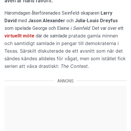
även är hans favorit.
Häromdagen återförenades Seinfeld-skaparen
Larry
David
med
Jason Alexander
och
Julia-Louis Dreyfus
som spelade George och Elaine i
Seinfeld
. Det var över ett
pratade gamla minnen
virtuellt möte
där de samlade
och samtidigt samlade
in pengar till demokraterna i
Texas. Särskilt diskuterade de ett avsnitt som när det
sändes kändes alldeles för vågat, men som istället fick
serien att växa drastiskt:
The Contest
.
ANNONS