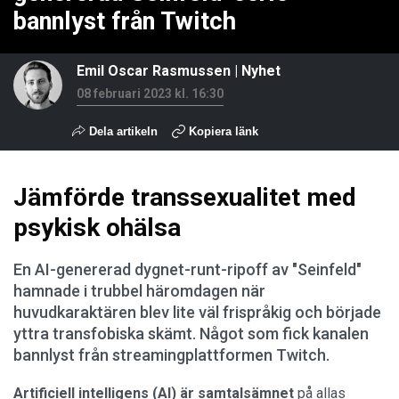
bannlyst från Twitch
Emil Oscar Rasmussen
|
Nyhet
08 februari 2023 kl. 16:30
Dela artikeln
Kopiera länk
Jämförde transsexualitet med
psykisk ohälsa
En AI-genererad dygnet-runt-ripoff av "Seinfeld"
hamnade i trubbel häromdagen när
huvudkaraktären blev lite väl frispråkig och började
yttra transfobiska skämt. Något som fick kanalen
bannlyst från streamingplattformen Twitch.
Artificiell intelligens (AI) är samtalsämnet
på allas