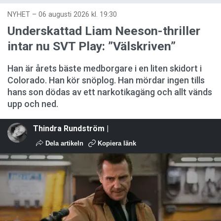
NYHET
–
06 augusti 2026 kl. 19:30
Underskattad Liam Neeson-thriller
intar nu SVT Play: ”Välskriven”
Han är årets bäste medborgare i en liten skidort i
Colorado. Han kör snöplog. Han mördar ingen tills
hans son dödas av ett narkotikagäng och allt vänds
upp och ned.
Thindra Rundström |
Dela artikeln
Kopiera länk