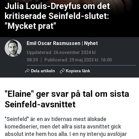
Julia Louis-Dreyfus om det
kritiserade Seinfeld-slutet:
"Mycket prat"
Emil Oscar Rasmussen
|
Nyhet
Uppdaterad: 26 november 2024 kl.
08:30
Publicerad:
29 maj 2023 kl. 16:00
Dela artikeln
Kopiera länk
"Elaine" ger svar på tal om sista
Seinfeld-avsnittet
"Seinfeld" är en av tidernas mest älskade
komediserier, men det allra sista avsnittet gick
absolut inte hem hos alla. I en ny intervju avslöjar