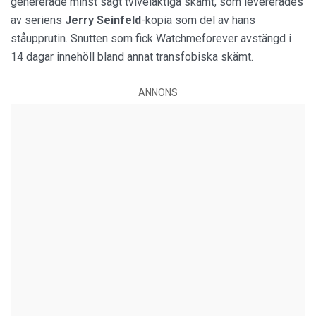
genererade minst sagt tvivelaktiga skämt, som levererades
av seriens
Jerry Seinfeld
-kopia som del av hans
ståupprutin. Snutten som fick Watchmeforever avstängd i
14 dagar innehöll bland annat transfobiska skämt.
ANNONS