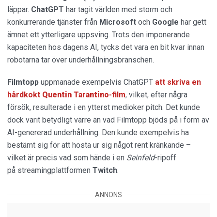
läppar.
ChatGPT
har tagit världen med storm och
konkurrerande tjänster från
Microsoft
och
Google
har gett
ämnet ett ytterligare uppsving. Trots den imponerande
kapaciteten hos dagens AI, tycks det vara en bit kvar innan
robotarna tar över underhållningsbranschen.
Filmtopp
uppmanade exempelvis ChatGPT
att skriva en
hårdkokt
Quentin Tarantino
-film
, vilket, efter några
försök, resulterade i en ytterst medioker pitch. Det kunde
dock varit betydligt värre än vad Filmtopp bjöds på i form av
AI-genererad underhållning. Den kunde exempelvis ha
bestämt sig för att hosta ur sig något rent kränkande –
vilket är precis vad som hände i en
Seinfeld
-ripoff
på streamingplattformen
Twitch
.
ANNONS