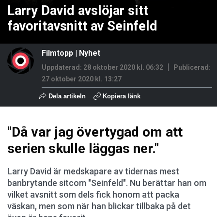
Larry David avslöjar sitt
favoritavsnitt av Seinfeld
Filmtopp
|
Nyhet
Uppdaterad: 28 oktober 2020 kl. 06:32
Publicerad:
27 oktober 2020 kl. 13:27
Dela artikeln
Kopiera länk
"Då var jag övertygad om att
serien skulle läggas ner."
Larry David är medskapare av tidernas mest
banbrytande sitcom "Seinfeld". Nu berättar han om
vilket avsnitt som dels fick honom att packa
väskan, men som när han blickar tillbaka på det