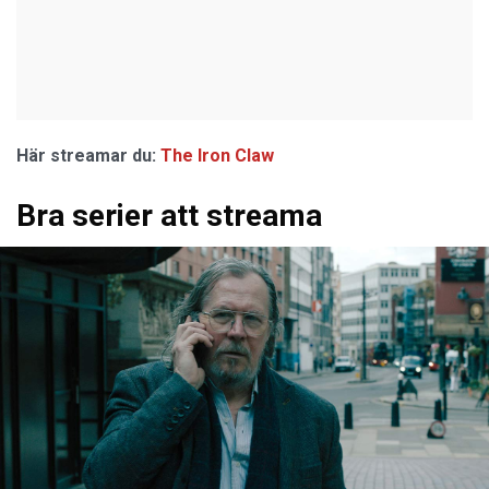
Här streamar du:
The Iron Claw
Bra serier att streama