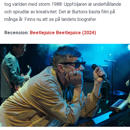
tog världen med storm 1988. Uppföljaren är underhållande
och sprudlar av kreativitet. Det är Burtons bästa film på
många år. Finns nu att se på landets biografer.
Recension:
Beetlejuice Beetlejuice (2024)