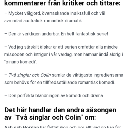
kommentarer från kritiker och tittare:
– Mycket välgjord, överraskande insiktsfull och väl
avrundad australisk romantisk dramatik.
– Den är verkligen underbar. En helt fantastisk serie!
– Vad jag särskilt älskar är att serien omfattar alla mindre
missöden och intriger i vår vardag, men hamnar ändå aldrig i
"pinans komedi".
–
Två singlar och Colin
samlar de viktigaste ingredienserna
som behövs för en tillfredsställande romantisk komedi.
– Den perfekta blandningen av komedi och drama.
Det här handlar den andra säsongen
av "Två singlar och Colin" om:
Ash och Gordon
har flyttat ihop och gör allt vad de kan för