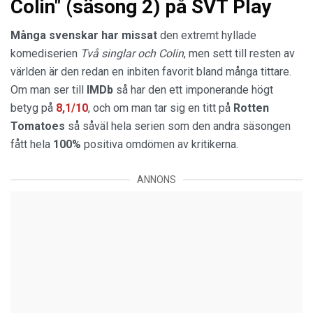
Colin" (säsong 2) på SVT Play
Många svenskar
har
missat
den extremt hyllade
komediserien
Två singlar
och Colin
, men sett till resten av
världen är den redan en inbiten favorit bland många tittare.
Om man ser till
IMDb
så har den ett imponerande högt
betyg på
8,1/10
, och om man tar sig en titt på
Rotten
Tomatoes
så såväl hela serien som den andra säsongen
fått hela
100%
positiva omdömen av kritikerna.
ANNONS