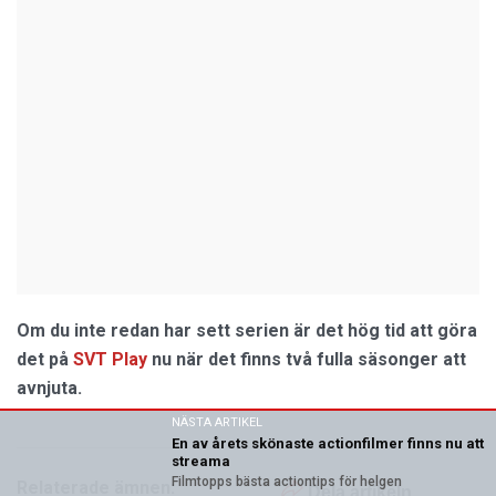
Om du inte redan har sett serien är det hög tid att göra
det på
SVT Play
nu när det finns två fulla säsonger att
avnjuta.
NÄSTA ARTIKEL
En av årets skönaste actionfilmer finns nu att
streama
Filmtopps bästa actiontips för helgen
Relaterade ämnen:
Dela artikeln