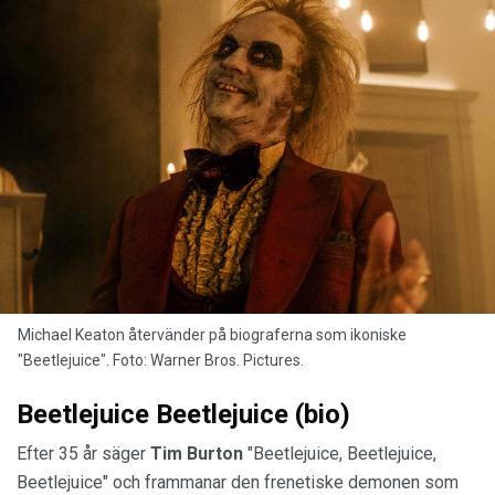
Michael Keaton återvänder på biograferna som ikoniske
"Beetlejuice". Foto: Warner Bros. Pictures.
Beetlejuice Beetlejuice (bio)
Efter 35 år säger
Tim Burton
"Beetlejuice, Beetlejuice,
Beetlejuice" och frammanar den frenetiske demonen som