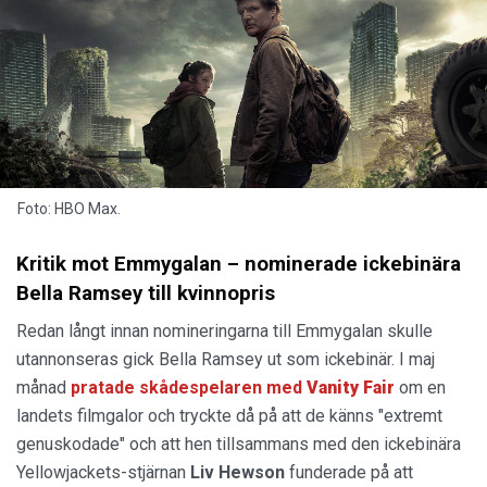
Foto: HBO Max.
Kritik mot Emmygalan – nominerade ickebinära
Bella Ramsey till kvinnopris
Redan långt innan nomineringarna till Emmygalan skulle
utannonseras gick Bella Ramsey ut som ickebinär. I maj
månad
pratade skådespelaren med
Vanity Fair
om en
landets filmgalor och tryckte då på att de känns "extremt
genuskodade" och att hen tillsammans med den ickebinära
Yellowjackets-stjärnan
Liv Hewson
funderade på att