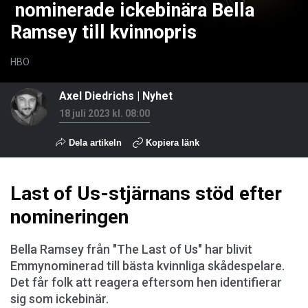
nominerade ickebinära Bella
Ramsey till kvinnopris
HBO
Axel Diedrichs
|
Nyhet
18 juli 2023 kl. 08:00
Dela artikeln
Kopiera länk
Last of Us-stjärnans stöd efter
nomineringen
Bella Ramsey från "The Last of Us" har blivit
Emmynominerad till bästa kvinnliga skådespelare.
Det får folk att reagera eftersom hen identifierar
sig som ickebinär.