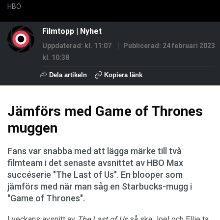
HBO
Filmtopp
|
Nyhet
Uppdaterad: kl. 11:07
Publicerad:
24 februari 2023
kl. 10:38
Dela artikeln
Kopiera länk
Jämförs med Game of Thrones
muggen
Fans var snabba med att lägga märke till två
filmteam i det senaste avsnittet av HBO Max
succéserie "The Last of Us". En blooper som
jämförs med när man såg en Starbucks-mugg i
"Game of Thrones".
I veckans avsnitt av
The Last of Us
så ska Joel och Ellie ta