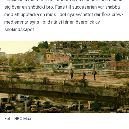
sig över en snötäckt bro. Fans till succéserien var snabba
med att upptäcka en miss i det nya avsnittet där flera crew-
medlemmar syns i bild när vi får en överblick av
snölandskapet.
Foto: HBO Max.