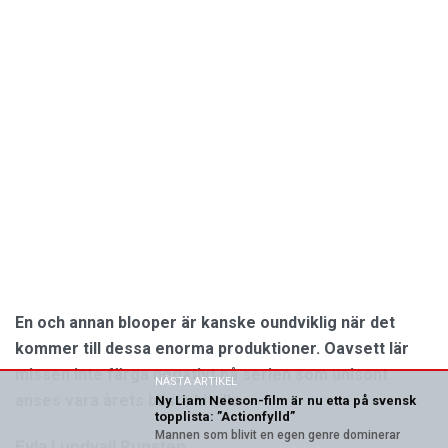
En och annan blooper är kanske oundviklig när det
kommer till dessa enorma produktioner. Oavsett lär
missen inte färga negativt på serien som unisont
NÄSTA ARTIKEL
anses vara årets bästa hittills.
Ny Liam Neeson-film är nu etta på svensk
topplista: ”Actionfylld”
Mannen som blivit en egen genre dominerar
Eyla Lundvall Runsten