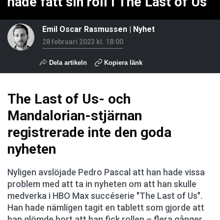
hade fått sin roll i The Last of Us
Emil Oscar Rasmussen
|
Nyhet
28 februari 2023 kl. 18:00
Dela artikeln
Kopiera länk
The Last of Us- och
Mandalorian-stjärnan
registrerade inte den goda
nyheten
Nyligen avslöjade Pedro Pascal att han hade vissa
problem med att ta in nyheten om att han skulle
medverka i HBO Max succéserie "The Last of Us".
Han hade nämligen tagit en tablett som gjorde att
han glömde bort att han fick rollen – flera gånger