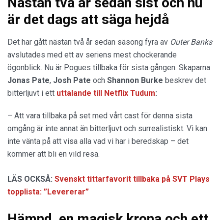
Nästan två år sedan sist och nu
är det dags att säga hejdå
Det har gått nästan två år sedan säsong fyra av
Outer Banks
avslutades med ett av seriens mest chockerande
ögonblick. Nu är Pogues tillbaka för sista gången. Skaparna
Jonas Pate
,
Josh Pate
och
Shannon Burke
beskrev det
bitterljuvt i ett
uttalande
till
Netflix Tudum
:
– Att vara tillbaka på set med vårt cast för denna sista
omgång är inte annat än bitterljuvt och surrealistiskt. Vi kan
inte vänta på att visa alla vad vi har i beredskap – det
kommer att bli en vild resa.
LÄS OCKSÅ:
Svenskt tittarfavorit tillbaka på SVT Plays
topplista: ”Levererar”
Hämnd, en magisk krona och ett