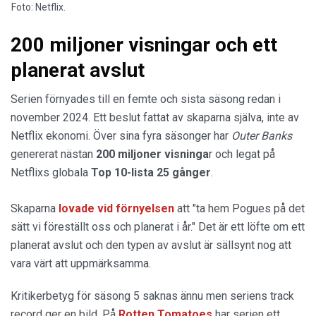
Foto: Netflix.
200 miljoner visningar och ett
planerat avslut
Serien förnyades till en femte och sista säsong redan i
november 2024. Ett beslut fattat av skaparna själva, inte av
Netflix ekonomi. Över sina fyra säsonger har
Outer Banks
genererat nästan
200 miljoner visninga
r och legat på
Netflixs globala
Top 10-lista 25 gånger
.
Skaparna
lovade vid förnyelsen
att "ta hem Pogues på det
sätt vi föreställt oss och planerat i år." Det är ett löfte om ett
planerat avslut och den typen av avslut är sällsynt nog att
vara värt att uppmärksamma.
Kritikerbetyg för säsong 5 saknas ännu men seriens track
record ger en bild. På
Rotten Tomatoes
har serien ett