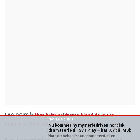
LÄS OCKSÅ:
Nytt kriminaldrama bland de mest
NÄSTA ARTIKEL
populära i Sverige: ”Fartfylld och smart”
Nu kommer ny mysteriedriven nordisk
dramaserie till SVT Play – har 7,7 på IMDb
Norskt obehagligt ungdomsmysterium