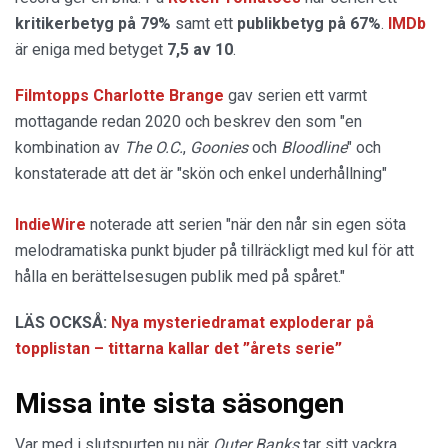
kritikerbetyg på 79%
samt ett
publikbetyg på 67%
.
IMDb
är eniga med betyget
7,5 av 10
.
Filmtopps Charlotte Brange
gav serien ett varmt
mottagande redan 2020 och beskrev den som "en
kombination av
The O.C.
,
Goonies
och
Bloodline
" och
konstaterade att det är "skön och enkel underhållning"
IndieWire
noterade att serien "när den når sin egen söta
melodramatiska punkt bjuder på tillräckligt med kul för att
hålla en berättelsesugen publik med på spåret."
LÄS OCKSÅ:
Nya mysteriedramat exploderar på
topplistan – tittarna kallar det ”årets serie”
Missa inte sista säsongen
Var med i slutspurten nu när
Outer Banks
tar sitt vackra