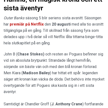
sista äventyr
Outer Banks
säsong 5 blir seriens sista avsnitt. Säsongen
har
premiär på Netflix
den
20 augusti
med alla tio avsnitt
tillgängliga på en gång. Till skillnad från säsong fyra som
delades upp i två delar så vill Netflix låta tittarna binge-titta
hela slutkapitlet på en gång.
John B (
Chase Stokes)
och resten av Pogues befinner sig
vid sin absoluta brytpunkt. Strandade långt hemifrån,
sörjande sin bäste vän och med den blå kronan förlorad.
Men Kiara (
Madison Bailey
) har hittat ett spår: legenden
säger att kronan kan väcka de döda. Det behövs inte mycket
övertygande för att Pogues ska kasta sig in i ett sista
äventyr.
Samtidigt är Chandler Groff (
J. Anthony Crane
) fortfarande