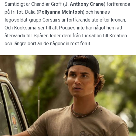
Samtidigt är Chandler Groff (
J. Anthony Crane
) fortfarande
på fri fot. Dalia (
Pollyanna McIntosh
) och hennes
legosoldat-grupp Corsairs är fortfarande ute efter kronan.
Och Kooksarna ser till att Pogues inte har något hem att
återvända till. Spåren leder dem från Lissabon till Kroatien
och längre bort än de någonsin rest förut.