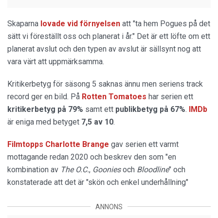
Skaparna
lovade vid förnyelsen
att "ta hem Pogues på det
sätt vi föreställt oss och planerat i år." Det är ett löfte om ett
planerat avslut och den typen av avslut är sällsynt nog att
vara värt att uppmärksamma.
Kritikerbetyg för säsong 5 saknas ännu men seriens track
record ger en bild. På
Rotten Tomatoes
har serien ett
kritikerbetyg på 79%
samt ett
publikbetyg på 67%
.
IMDb
är eniga med betyget
7,5 av 10
.
Filmtopps Charlotte Brange
gav serien ett varmt
mottagande redan 2020 och beskrev den som "en
kombination av
The O.C.
,
Goonies
och
Bloodline
" och
konstaterade att det är "skön och enkel underhållning"
ANNONS