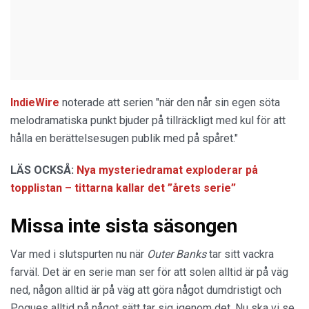
IndieWire
noterade att serien "när den når sin egen söta
melodramatiska punkt bjuder på tillräckligt med kul för att
hålla en berättelsesugen publik med på spåret."
LÄS OCKSÅ:
Nya mysteriedramat exploderar på
topplistan – tittarna kallar det ”årets serie”
Missa inte sista säsongen
Var med i slutspurten nu när
Outer Banks
tar sitt vackra
farväl. Det är en serie man ser för att solen alltid är på väg
ned, någon alltid är på väg att göra något dumdristigt och
Pogues alltid på något sätt tar sig igenom det. Nu ska vi se