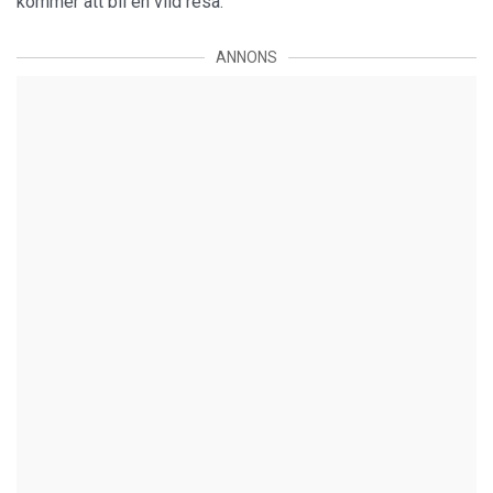
kommer att bli en vild resa.
ANNONS