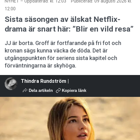
NYHET
–
Uppdaterad: kl. 12:03
Publicerad:
09 augusti 2026 kl.
12:00
Sista säsongen av älskat Netflix-
drama är snart här: ”Blir en vild resa”
JJ är borta. Groff är fortfarande på fri fot och
kronan sägs kunna väcka de döda. Det är
utgångspunkten för seriens sista kapitel och
förväntningarna är skyhöga.
Thindra Rundström |
Dela artikeln
Kopiera länk