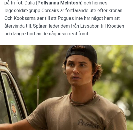
på fri fot. Dalia (
Pollyanna McIntosh
) och hennes
legosoldat-grupp Corsairs är fortfarande ute efter kronan.
Och Kooksarna ser till att Pogues inte har något hem att
återvända till. Spåren leder dem från Lissabon till Kroatien
och längre bort än de någonsin rest förut.