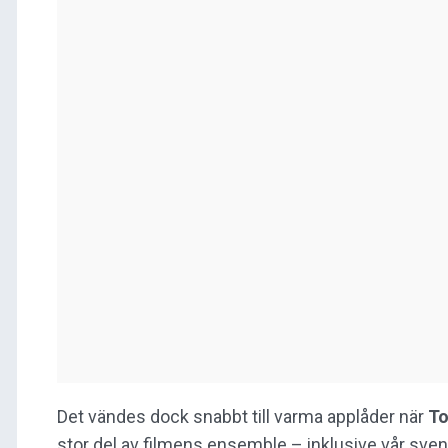
Det vändes dock snabbt till varma applåder när
T
stor del av filmens ensemble – inklusive vår sv