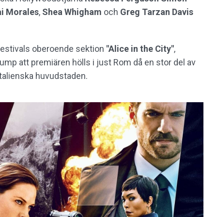
ai Morales
,
Shea
Whigham
och
Greg
Tarzan
Davis
estivals oberoende sektion
"
Alice in the City"
,
lump att premiären hölls i just Rom då en stor del av
italienska huvudstaden.