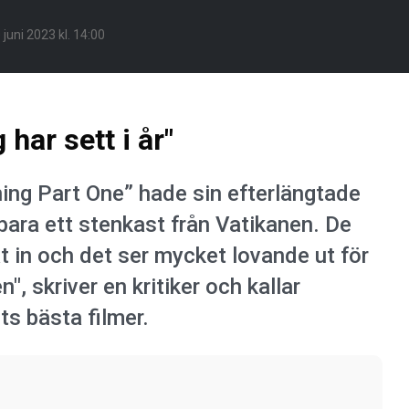
 juni 2023 kl. 14:00
 har sett i år"
ing Part One” hade sin efterlängtade
 bara ett stenkast från Vatikanen. De
at in och det ser mycket lovande ut för
", skriver en kritiker och kallar
ts bästa filmer.