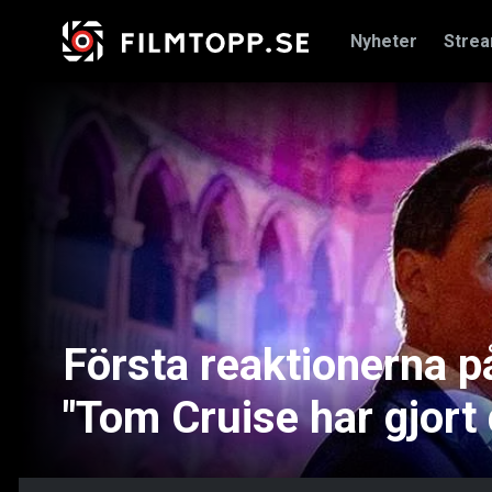
Nyheter
Stre
Första reaktionerna p
"Tom Cruise har gjort 