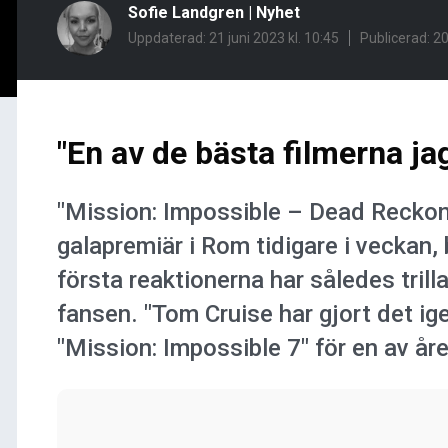
Sofie Landgren
|
Nyhet
Uppdaterad: 21 juni 2023 kl. 10:45
Publicerad:
20
"En av de bästa filmerna jag
"Mission: Impossible – Dead Reckon
galapremiär i Rom tidigare i veckan,
första reaktionerna har således trill
fansen. "Tom Cruise har gjort det igen
"Mission: Impossible 7" för en av åre