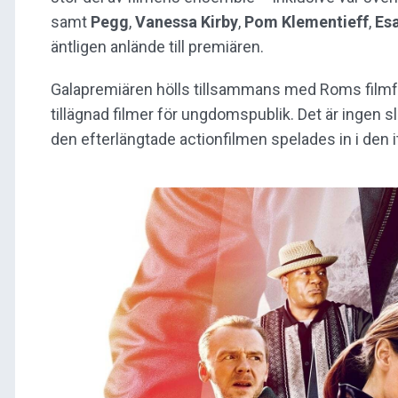
samt
Pegg
,
Vanessa
Kirby
,
Pom
Klementieff
,
Es
äntligen anlände till premiären.
Galapremiären hölls tillsammans med Roms filmf
tillägnad filmer för ungdomspublik. Det är ingen s
den efterlängtade actionfilmen spelades in i den 