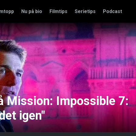
amtopp
Nu på bio
Filmtips
Serietips
Podcast
å Mission: Impossible 7:
det igen"