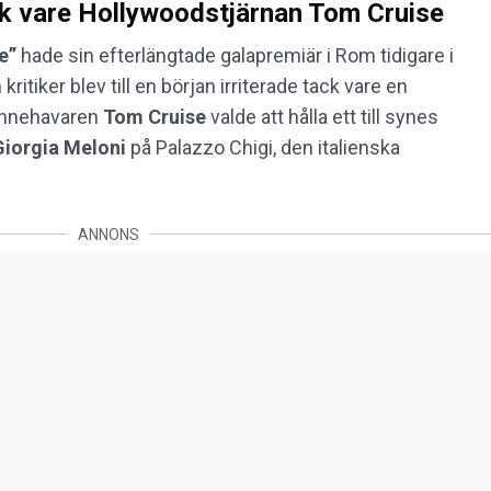
ck vare Hollywoodstjärnan Tom Cruise
e”
hade sin efterlängtade galapremiär i Rom tidigare i
itiker blev till en början irriterade tack vare en
sinnehavaren
Tom
Cruise
valde att hålla ett till synes
Giorgia
Meloni
på Palazzo Chigi, den italienska
ANNONS