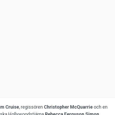
om
Cruise
, regissören
Christopher
McQuarrie
och en
enska Hollywoodstjärna
Rebecca
Ferguson Simon