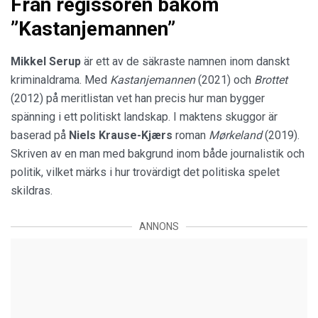
Från regissören bakom
”Kastanjemannen”
Mikkel Serup
är ett av de säkraste namnen inom danskt
kriminaldrama. Med
Kastanjemannen
(2021) och
Brottet
(2012) på meritlistan vet han precis hur man bygger
spänning i ett politiskt landskap. I maktens skuggor är
baserad på
Niels Krause-Kjærs
roman
Mørkeland
(2019).
Skriven av en man med bakgrund inom både journalistik och
politik, vilket märks i hur trovärdigt det politiska spelet
skildras.
ANNONS