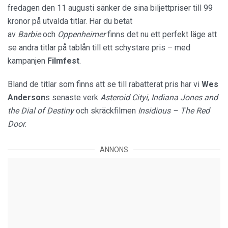
fredagen den 11 augusti sänker de sina biljettpriser till 99
kronor på utvalda titlar. Har du betat
av
Barbie
och
Oppenheimer
finns det nu ett perfekt läge att
se andra titlar på tablån till ett schystare pris – med
kampanjen
Filmfest
.
Bland de titlar som finns att se till rabatterat pris har vi
Wes
Anderson
s senaste verk
Asteroid Cityi
,
Indiana Jones and
the Dial of Destiny
och skräckfilmen
Insidious – The Red
Door
.
ANNONS