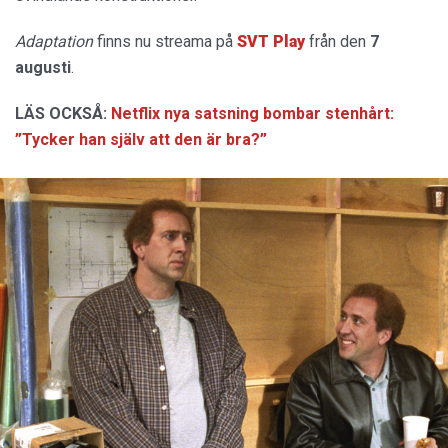
Adaptation
finns nu streama på
SVT Play
från den
7
augusti
.
LÄS OCKSÅ:
Netflix nya satsning bombar stenhårt:
”Tycker han själv att den är bra?”