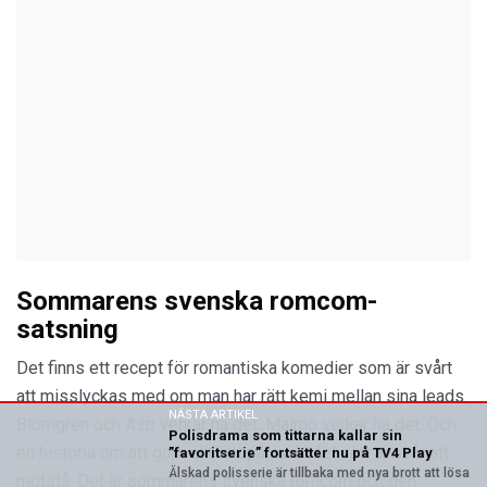
Sommarens svenska romcom-
satsning
Det finns ett recept för romantiska komedier som är svårt
att misslyckas med om man har rätt kemi mellan sina leads.
NÄSTA ARTIKEL
Blomgren och Asp verkar ha det. Malmö verkar ha det. Och
Polisdrama som tittarna kallar sin
en historia om att göra allt rätt på exakt fel sätt är svår att
”favoritserie” fortsätter nu på TV4 Play
Älskad polisserie är tillbaka med nya brott att lösa
motstå. Det är sommarens svenska romcom och den