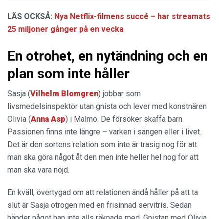
LÄS OCKSÅ:
Nya Netflix-filmens succé – har streamats
25 miljoner gånger på en vecka
En otrohet, en nytändning och en
plan som inte håller
Sasja (
Vilhelm Blomgren
) jobbar som
livsmedelsinspektör utan gnista och lever med konstnären
Olivia (
Anna Asp
) i Malmö. De försöker skaffa barn.
Passionen finns inte längre – varken i sängen eller i livet.
Det är den sortens relation som inte är trasig nog för att
man ska göra något åt den men inte heller hel nog för att
man ska vara nöjd.
En kväll, övertygad om att relationen ändå håller på att ta
slut är Sasja otrogen med en frisinnad servitris. Sedan
händer något han inte alls räknade med. Gnistan med Olivia