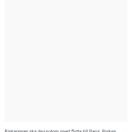
Älskarinnan ska dessutom snart flytta till Paris. Risken