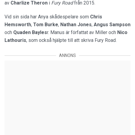
av
Charlize Theron
i
Fury Road
från 2015.
Vid sin sida har Anya skådespelare som
Chris
Hemsworth
,
Tom Burke
,
Nathan Jones
,
Angus Sampson
och
Quaden Bayles
r. Manus är författat av Miller och
Nico
Lathouris
, som också hjälpte till att skriva Fury Road.
ANNONS