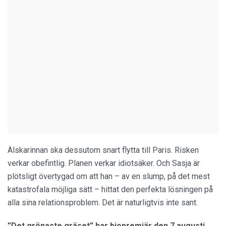
Älskarinnan ska dessutom snart flytta till Paris. Risken
verkar obefintlig. Planen verkar idiotsäker. Och Sasja är
plötsligt övertygad om att han – av en slump, på det mest
katastrofala möjliga sätt – hittat den perfekta lösningen på
alla sina relationsproblem. Det är naturligtvis inte sant.
”Det grönaste gräset” har biopremiär den 7 augusti.