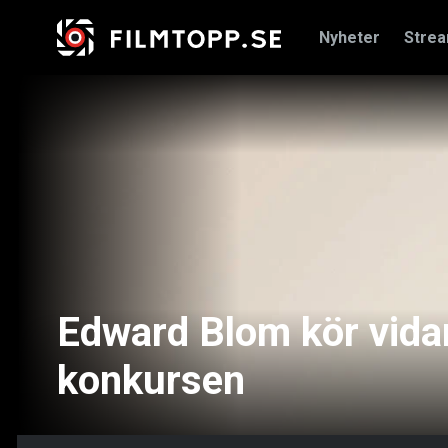
Nyheter
Stre
Edward Blom kör vida
konkursen