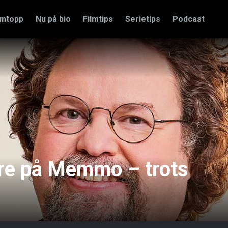
amtopp
Nu på bio
Filmtips
Serietips
Podcast
re på Memmo – trots