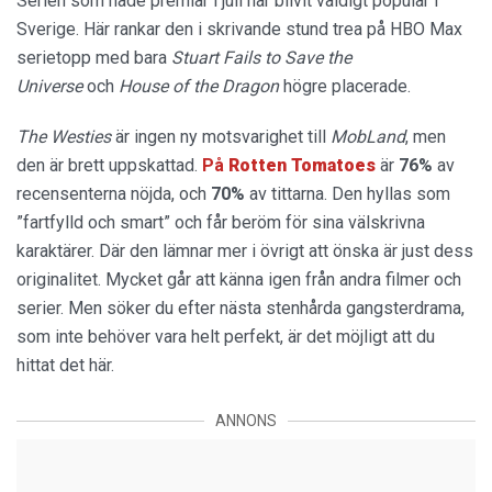
Serien som hade premiär i juli har blivit väldigt populär i
Sverige. Här rankar den i skrivande stund trea på HBO Max
serietopp med bara
Stuart Fails to Save the
Universe
och
House of the Dragon
högre placerade.
The Westies
är ingen ny motsvarighet till
MobLand
, men
den är brett uppskattad.
På
Rotten Tomatoes
är
76%
av
recensenterna nöjda, och
70%
av tittarna. Den hyllas som
”fartfylld och smart” och får beröm för sina välskrivna
karaktärer. Där den lämnar mer i övrigt att önska är just dess
originalitet. Mycket går att känna igen från andra filmer och
serier. Men söker du efter nästa stenhårda gangsterdrama,
som inte behöver vara helt perfekt, är det möjligt att du
hittat det här.
ANNONS