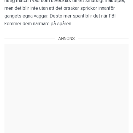
riktig match i vad som utvecklas till ett smutsigt maktspel,
men det blir inte utan att det orsakar sprickor innanför
gängets egna väggar. Desto mer spänt blir det när FBI
kommer dem närmare på spåren.
ANNONS