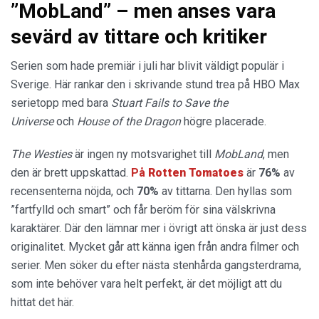
”MobLand” – men anses vara
sevärd av tittare och kritiker
Serien som hade premiär i juli har blivit väldigt populär i
Sverige. Här rankar den i skrivande stund trea på HBO Max
serietopp med bara
Stuart Fails to Save the
Universe
och
House of the Dragon
högre placerade.
The Westies
är ingen ny motsvarighet till
MobLand
, men
den är brett uppskattad.
På
Rotten Tomatoes
är
76%
av
recensenterna nöjda, och
70%
av tittarna. Den hyllas som
”fartfylld och smart” och får beröm för sina välskrivna
karaktärer. Där den lämnar mer i övrigt att önska är just dess
originalitet. Mycket går att känna igen från andra filmer och
serier. Men söker du efter nästa stenhårda gangsterdrama,
som inte behöver vara helt perfekt, är det möjligt att du
hittat det här.