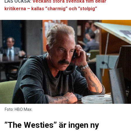
LÄS OCKSÅ:
Veckans stora svenska film delar
kritikerna – kallas ”charmig” och ”stolpig”
Foto: HBO Max.
”The Westies” är ingen ny