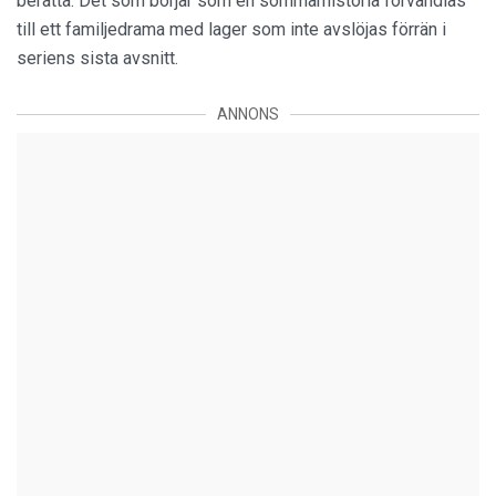
berätta. Det som börjar som en sommarhistoria förvandlas
till ett familjedrama med lager som inte avslöjas förrän i
seriens sista avsnitt.
ANNONS