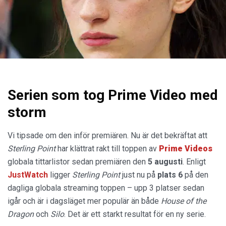
Serien som tog Prime Video med
storm
Vi tipsade om den inför premiären. Nu är det bekräftat att
Sterling Point
har klättrat rakt till toppen av
Prime Videos
globala tittarlistor sedan premiären den
5 augusti
. Enligt
JustWatch
ligger
Sterling Point
just nu på
plats 6
på den
dagliga globala streaming toppen – upp 3 platser sedan
igår och är i dagsläget mer populär än både
House of the
Dragon
och
Silo
. Det är ett starkt resultat för en ny serie.