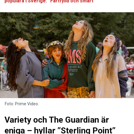
populära i Sverige: ”Fartfylld och smart”
Foto: Prime Video.
Variety och The Guardian är
eniga – hyllar ”Sterling Point”