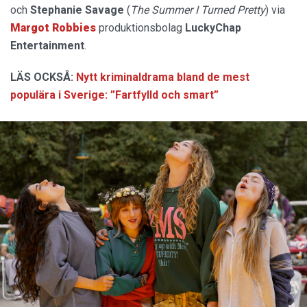
och
Stephanie Savage
(
The Summer I Turned Pretty
) via
Margot Robbies
produktionsbolag
LuckyChap
Entertainment
.
LÄS OCKSÅ:
Nytt kriminaldrama bland de mest
populära i Sverige: ”Fartfylld och smart”