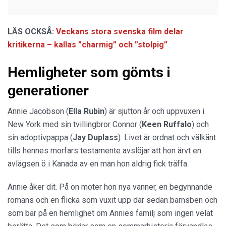
LÄS OCKSÅ:
Veckans stora svenska film delar
kritikerna – kallas ”charmig” och ”stolpig”
Hemligheter som gömts i
generationer
Annie Jacobson (
Ella Rubin
) är sjutton år och uppvuxen i
New York med sin tvillingbror Connor (
Keen Ruffalo
) och
sin adoptivpappa (
Jay Duplass
). Livet är ordnat och välkänt
tills hennes morfars testamente avslöjar att hon ärvt en
avlägsen ö i Kanada av en man hon aldrig fick träffa.
Annie åker dit. På ön möter hon nya vänner, en begynnande
romans och en flicka som vuxit upp där sedan barnsben och
som bär på en hemlighet om Annies familj som ingen velat