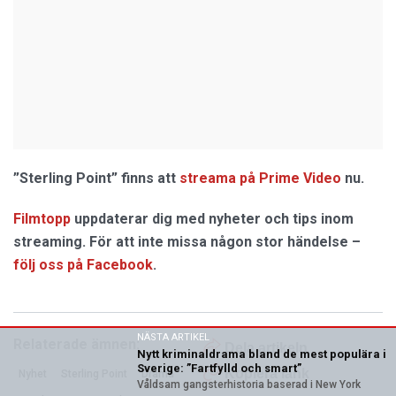
”Sterling Point” finns att
streama på Prime Video
nu.
Filmtopp
uppdaterar dig med nyheter och tips inom
streaming. För att inte missa någon stor händelse –
följ oss på Facebook
.
NÄSTA ARTIKEL
Relaterade ämnen:
Dela artikeln
Nytt kriminaldrama bland de mest populära i
Sverige: ”Fartfylld och smart”
Kopiera länk
Nyhet
Sterling Point
Drama
Våldsam gangsterhistoria baserad i New York