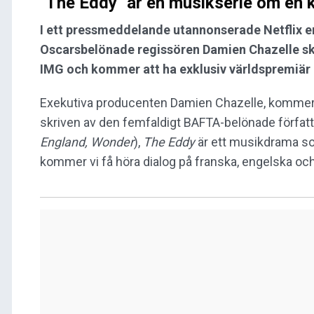
"The Eddy" är en musikserie om en k
I ett pressmeddelande utannonserade Netflix en
Oscarsbelönade regissören Damien Chazelle sk
IMG och kommer att ha exklusiv världspremiär p
Exekutiva producenten Damien Chazelle, kommer o
skriven av den femfaldigt BAFTA-belönade förfat
England, Wonder
),
The Eddy
är ett musikdrama so
kommer vi få höra dialog på franska, engelska och