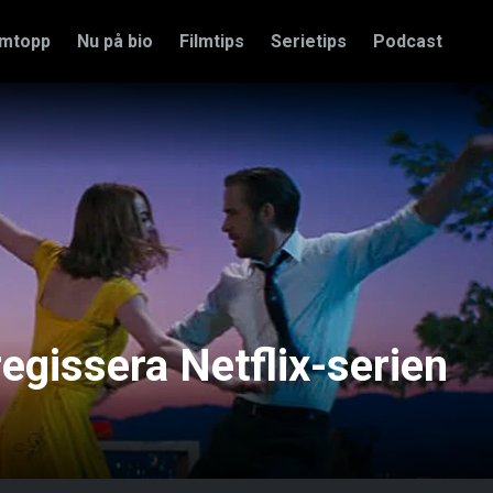
amtopp
Nu på bio
Filmtips
Serietips
Podcast
egissera Netflix-serien