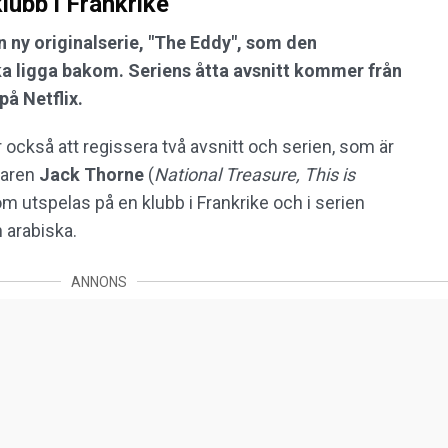
lubb i Frankrike
 ny originalserie, "The Eddy", som den
a ligga bakom. Seriens åtta avsnitt kommer från
å Netflix.
ckså att regissera två avsnitt och serien, som är
taren
Jack Thorne
(
National Treasure, This is
m utspelas på en klubb i Frankrike och i serien
 arabiska.
ANNONS