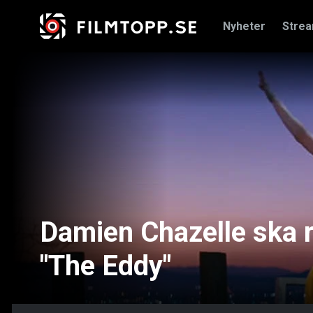
Nyheter
Stre
Damien Chazelle ska r
"The Eddy"