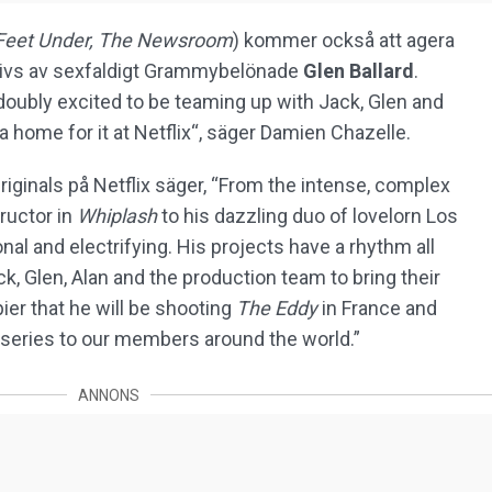
 Feet Under, The Newsroom
) kommer också att agera
krivs av sexfaldigt Grammybelönade
Glen Ballard
.
 doubly excited to be teaming up with Jack, Glen and
 a home for it at Netflix“, säger Damien Chazelle.
Originals på Netflix säger, “From the intense, complex
ructor in
Whiplash
to his dazzling duo of lovelorn Los
nal and electrifying. His projects have a rhythm all
ck, Glen, Alan and the production team to bring their
ier that he will be shooting
The Eddy
in France and
al series to our members around the world.”
ANNONS