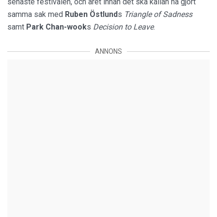
senaste festivalen, och året innan det ska källan ha gjort
samma sak med
Ruben Östlund
s
Triangle of Sadness
samt
Park Chan-wook
s
Decision to Leave
.
ANNONS