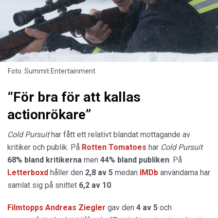
Foto: Summit Entertainment.
“För bra för att kallas
actionrökare”
Cold Pursuit
har fått ett relativt blandat mottagande av
kritiker och publik. På
Rotten Tomatoes
har
Cold Pursuit
68% bland kritikerna
men
44% bland publiken
. På
Letterboxd
håller den
2,8 av 5
medan
IMDb
användarna har
samlat sig på snittet
6,2 av 10
.
Filmtopps Andreas Ziegler
gav den
4 av 5
och