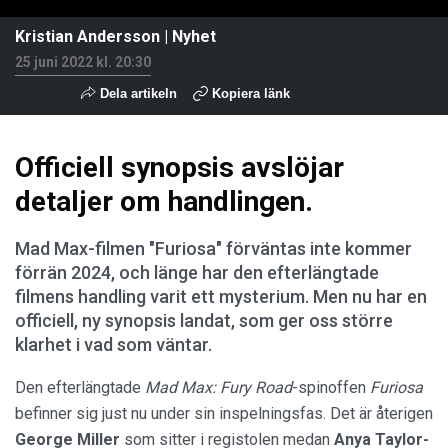
Kristian Andersson
|
Nyhet
25 juni 2022 kl. 20:30
Dela artikeln
Kopiera länk
Officiell synopsis avslöjar
detaljer om handlingen.
Mad Max-filmen "Furiosa" förväntas inte kommer
förrän 2024, och länge har den efterlängtade
filmens handling varit ett mysterium. Men nu har en
officiell, ny synopsis landat, som ger oss större
klarhet i vad som väntar.
Den efterlängtade
Mad Max: Fury Road
-spinoffen
Furiosa
befinner sig just nu under sin inspelningsfas. Det är återigen
George Miller
som sitter i registolen medan
Anya Taylor-