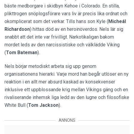
bäste medborgare i skidbyn Kehoe i Colorado. En stilla,
plikttrogen snöplogsförare vars liv är precis lika ordnat och
okomplicerat som det verkar. Tills hans son Kyle (
Micheál
Richardson
) hittas död av en heroinöverdos. Nels lär sig
snabbt att det inte var frivilligt. Narkotikaligan bakom
mordet leds av den narcissistiske och välklädde Viking
(
Tom Bateman
).
Nels börjar metodiskt arbeta sig upp genom
organisationens hierarki. Varje mord han begår utlöser en ny
reaktion i en allt mer absurd kaskad av konsekvenser
inklusive ett uppblossande krig mellan Vikings gäng och en
rivaliserande inhemsk liga ledd av den lugne och filosofiske
White Bull (
Tom Jackson
).
ANNONS