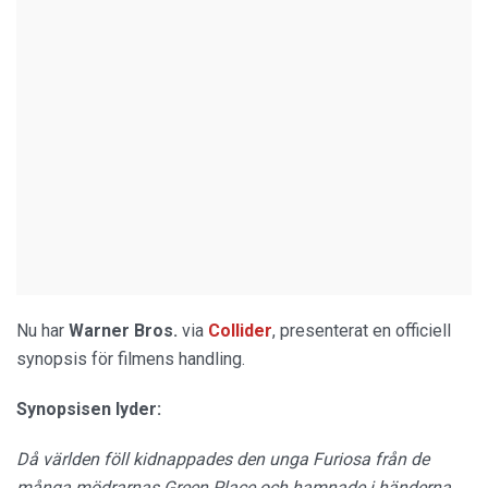
Nu har
Warner Bros.
via
Collider
, presenterat en officiell
synopsis för filmens handling.
Synopsisen lyder:
Då världen föll kidnappades den unga Furiosa från de
många mödrarnas Green Place och hamnade i händerna