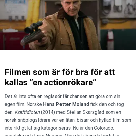
Filmen som är för bra för att
kallas ”en actionrökare”
Det är inte ofta en regissör får chansen att göra om sin
egen film. Norske
Hans Petter Moland
fick den och tog
den.
Kraftidioten
(2014) med Stellan Skarsgård som en
norsk snöplogsförare var en liten, bisarr och hyllad film som
inte riktigt lät sig kategoriseras. Nu är den Colorado,
engelska och Liam Neeson. Men det absurda hjärtat är