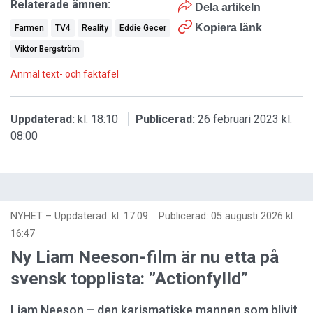
Relaterade ämnen:
Dela artikeln
Kopiera länk
Farmen
TV4
Reality
Eddie Gecer
Viktor Bergström
Anmäl text- och faktafel
Uppdaterad:
kl. 18:10
Publicerad:
26 februari 2023 kl.
08:00
NYHET
–
Uppdaterad: kl. 17:09
Publicerad:
05 augusti 2026 kl.
16:47
Ny Liam Neeson-film är nu etta på
svensk topplista: ”Actionfylld”
Liam Neeson – den karismatiske mannen som blivit