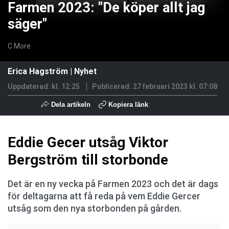
Farmen 2023: "De köper allt jag
säger"
C More
Erica Hagström
|
Nyhet
Uppdaterad: kl. 12:25
Publicerad:
27 februari 2023 kl. 07:08
Dela artikeln
Kopiera länk
Eddie Gecer utsåg Viktor
Bergström till storbonde
Det är en ny vecka på Farmen 2023 och det är dags
för deltagarna att få reda på vem Eddie Gercer
utsåg som den nya storbonden på gården.