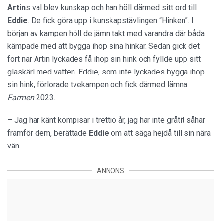
Artin
s val blev kunskap och han höll därmed sitt ord till
Eddie
. De fick göra upp i kunskapstävlingen “Hinken”. I
början av kampen höll de jämn takt med varandra där båda
kämpade med att bygga ihop sina hinkar. Sedan gick det
fort när Artin lyckades få ihop sin hink och fyllde upp sitt
glaskärl med vatten. Eddie, som inte lyckades bygga ihop
sin hink, förlorade tvekampen och fick därmed lämna
Farmen
2023.
– Jag har känt kompisar i trettio år, jag har inte gråtit såhär
framför dem, berättade
Eddie
om att säga hejdå till sin nära
vän.
ANNONS