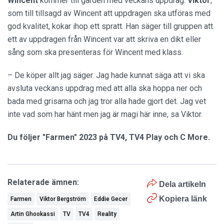
Wincent
kommer till gården med veckans uppdrag.
Viktor
,
som till tillsagd av Wincent att uppdragen ska utföras med
god kvalitet, kokar ihop ett spratt. Han säger till gruppen att
ett av uppdragen från Wincent var att skriva en dikt eller
sång som ska presenteras för Wincent med klass.
– De köper allt jag säger. Jag hade kunnat säga att vi ska
avsluta veckans uppdrag med att alla ska hoppa ner och
bada med grisarna och jag tror alla hade gjort det. Jag vet
inte vad som har hänt men jag är magi här inne, sa Viktor.
Du följer "Farmen" 2023 på TV4, TV4 Play och C More.
Relaterade ämnen:
Dela artikeln
Kopiera länk
Farmen
Viktor Bergström
Eddie Gecer
Artin Ghookassi
TV
TV4
Reality