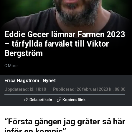
Eddie Gecer lämnar Farmen 2023
– tårfyllda farvälet till Viktor
Bergström
C More
Erica Hagström
|
Nyhet
Uppdaterad: kl. 18:10
Publicerad:
26 februari 2023 kl. 08:00
Dela artikeln
Kopiera länk
“Första gången jag gråter så här
inför en kompis”