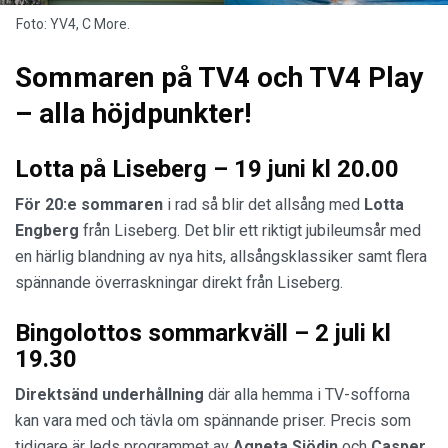
Foto: YV4, C More.
Sommaren på TV4 och TV4 Play
– alla höjdpunkter!
Lotta på Liseberg – 19 juni kl 20.00
För 20:e sommaren
i rad så blir det allsång med
Lotta
Engberg
från Liseberg. Det blir ett riktigt jubileumsår med
en härlig blandning av nya hits, allsångsklassiker samt flera
spännande överraskningar direkt från Liseberg.
Bingolottos sommarkväll – 2 juli kl
19.30
Direktsänd underhållning
där alla hemma i TV-sofforna
kan vara med och tävla om spännande priser. Precis som
tidigare är leds programmet av
Agneta
Sjödin
och
Casper