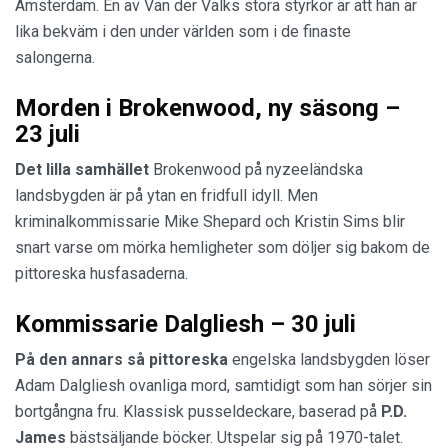
Amsterdam. En av Van der Valks stora styrkor är att han är
lika bekväm i den under världen som i de finaste
salongerna.
Morden i Brokenwood, ny säsong –
23 juli
Det lilla samhället
Brokenwood på nyzeeländska
landsbygden är på ytan en fridfull idyll. Men
kriminalkommissarie Mike Shepard och Kristin Sims blir
snart varse om mörka hemligheter som döljer sig bakom de
pittoreska husfasaderna.
Kommissarie Dalgliesh – 30 juli
På den annars så pittoreska
engelska landsbygden löser
Adam Dalgliesh ovanliga mord, samtidigt som han sörjer sin
bortgångna fru. Klassisk pusseldeckare, baserad på
P.D.
James
bästsäljande böcker. Utspelar sig på 1970-talet.