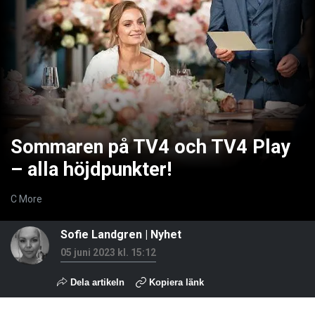
Sommaren på TV4 och TV4 Play
– alla höjdpunkter!
C More
Sofie Landgren
|
Nyhet
05 juni 2023 kl. 15:12
Dela artikeln
Kopiera länk