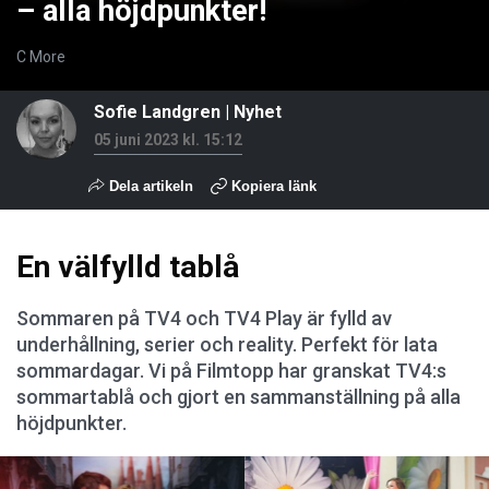
– alla höjdpunkter!
C More
Sofie Landgren
|
Nyhet
05 juni 2023 kl. 15:12
Dela artikeln
Kopiera länk
En välfylld tablå
Sommaren på TV4 och TV4 Play är fylld av
underhållning, serier och reality. Perfekt för lata
sommardagar. Vi på Filmtopp har granskat TV4:s
sommartablå och gjort en sammanställning på alla
höjdpunkter.