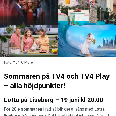
Foto: YV4, C More.
Sommaren på TV4 och TV4 Play
– alla höjdpunkter!
Lotta på Liseberg – 19 juni kl 20.00
För 20:e sommaren
i rad så blir det allsång med
Lotta
Engberg
från Liseberg. Det blir ett riktigt jubileumsår med