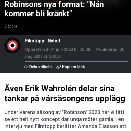
Robinsons nya format: "Nån
kommer bli kränkt"
C More
Filmtopp
|
Nyhet
Uppdaterad: 01 juni 2023 kl. 20:08
Publicerad:
30
maj 2023 kl. 20:00
Dela artikeln
Kopiera länk
Även Erik Wahrolén delar sina
tankar på vårsäsongens upplägg
Under vårens säsong av "Robinson" 2023 har vi fått
se ett helt nytt koncept där unga möter gamla. I en
intervju med Filmtopp berättar Amanda Eliasson att