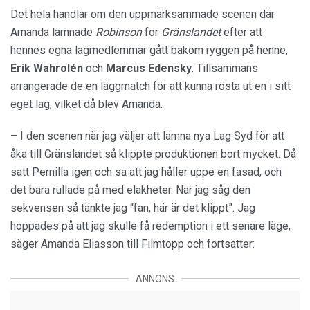
Det hela handlar om den uppmärksammade scenen där
Amanda lämnade
Robinson
för
Gränslandet
efter att
hennes egna lagmedlemmar gått bakom ryggen på henne,
Erik Wahrolén
och
Marcus
Edensky
. Tillsammans
arrangerade de en läggmatch för att kunna rösta ut en i sitt
eget lag, vilket då blev Amanda.
– I den scenen när jag väljer att lämna nya Lag Syd för att
åka till Gränslandet så klippte produktionen bort mycket. Då
satt Pernilla igen och sa att jag håller uppe en fasad, och
det bara rullade på med elakheter. När jag såg den
sekvensen så tänkte jag “fan, här är det klippt”. Jag
hoppades på att jag skulle få redemption i ett senare läge,
säger Amanda Eliasson till Filmtopp och fortsätter:
ANNONS