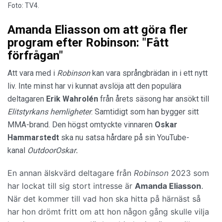
Foto: TV4.
Amanda Eliasson om att göra fler
program efter Robinson: "Fått
förfrågan"
Att vara med i
Robinson
kan vara språngbrädan in i ett nytt
liv. Inte minst har vi kunnat avslöja att den populära
deltagaren
Erik Wahrolén
från årets säsong har ansökt till
Elitstyrkans hemligheter
. Samtidigt som han bygger sitt
MMA-brand. Den högst omtyckte vinnaren
Oskar
Hammarstedt
ska nu satsa hårdare på sin YouTube-
.
kanal
OutdoorOskar
En annan älskvärd deltagare från
Robinson
2023
som
har lockat till sig stort intresse är
Amanda Eliasson
.
När det kommer till vad hon ska hitta på härnäst så
har hon drömt fritt om att hon någon gång skulle vilja