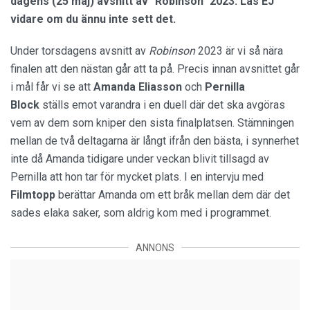
dagens (25 maj) avsnitt av "Robinson" 2023. Läs EJ
vidare om du ännu inte sett det.
Under torsdagens avsnitt av
Robinson
2023 är vi så nära
finalen att den nästan går att ta på. Precis innan avsnittet går
i mål får vi se att
Amanda Eliasson
och
Pernilla
Block
ställs emot varandra i en duell där det ska avgöras
vem av dem som kniper den sista finalplatsen. Stämningen
mellan de två deltagarna är långt ifrån den bästa, i synnerhet
inte då Amanda tidigare under veckan blivit tillsagd av
Pernilla att hon tar för mycket plats. I en intervju med
Filmtopp
berättar Amanda om ett bråk mellan dem där det
sades elaka saker, som aldrig kom med i programmet.
ANNONS