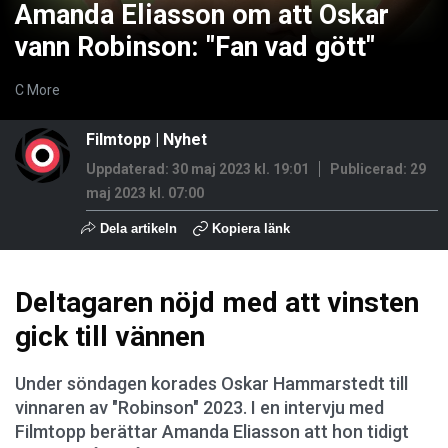
Amanda Eliasson om att Oskar
vann Robinson: "Fan vad gött"
C More
Filmtopp
|
Nyhet
Uppdaterad: 30 maj 2023 kl. 19:01
Publicerad:
29
maj 2023 kl. 07:00
Dela artikeln
Kopiera länk
Deltagaren nöjd med att vinsten
gick till vännen
Under söndagen korades Oskar Hammarstedt till
vinnaren av "Robinson" 2023. I en intervju med
Filmtopp berättar Amanda Eliasson att hon tidigt