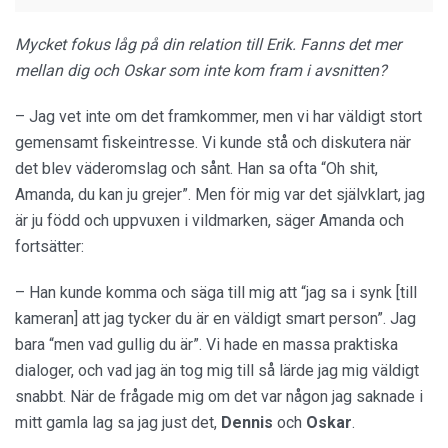
Mycket fokus låg på din relation till Erik. Fanns det mer
mellan dig och Oskar som inte kom fram i avsnitten?
– Jag vet inte om det framkommer, men vi har väldigt stort
gemensamt fiskeintresse. Vi kunde stå och diskutera när
det blev väderomslag och sånt. Han sa ofta “Oh shit,
Amanda, du kan ju grejer”. Men för mig var det självklart, jag
är ju född och uppvuxen i vildmarken, säger Amanda och
fortsätter:
– Han kunde komma och säga till mig att “jag sa i synk [till
kameran] att jag tycker du är en väldigt smart person”. Jag
bara “men vad gullig du är”. Vi hade en massa praktiska
dialoger, och vad jag än tog mig till så lärde jag mig väldigt
snabbt. När de frågade mig om det var någon jag saknade i
mitt gamla lag sa jag just det,
Dennis
och
Oskar
.