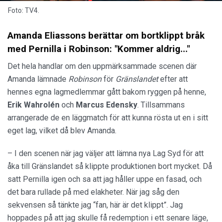
Foto: TV4.
Amanda Eliassons berättar om bortklippt bråk
med Pernilla i Robinson: "Kommer aldrig..."
Det hela handlar om den uppmärksammade scenen där
Amanda lämnade
Robinson
för
Gränslandet
efter att
hennes egna lagmedlemmar gått bakom ryggen på henne,
Erik Wahrolén
och
Marcus
Edensky
. Tillsammans
arrangerade de en läggmatch för att kunna rösta ut en i sitt
eget lag, vilket då blev Amanda.
– I den scenen när jag väljer att lämna nya Lag Syd för att
åka till Gränslandet så klippte produktionen bort mycket. Då
satt Pernilla igen och sa att jag håller uppe en fasad, och
det bara rullade på med elakheter. När jag såg den
sekvensen så tänkte jag “fan, här är det klippt”. Jag
hoppades på att jag skulle få redemption i ett senare läge,