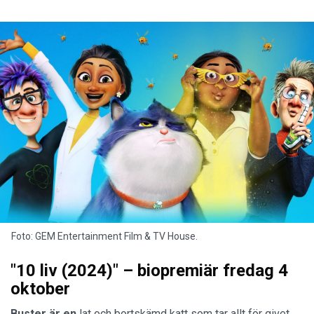
Foto: GEM Entertainment Film & TV House.
"10 liv (2024)" – biopremiär fredag 4
oktober
Buster är en
lat och bortskämd katt som tar allt för givet.