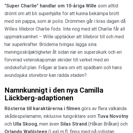
"Super Charlie" handlar om 10-åriga Wille
som alltid
drömt om att bli superhjälte för att kunna bekämpa brott
med sin pappa, som är polis. Drömmen går i kras dagen då
Willes lillebror Charlie föds. Inte nog med att Charlie får all
uppmärksamhet – Wille upptäcker att lillebror till och med
har superkrafter. Bröderna tvingas lägga sina
meningsskiljaktigheter åt sidan när en superskurk och en
förvirrad vetenskapsman skrider till verket med en
ondskefull plan. Frågan är bara om ett spädbarn och hans
avundsjuka storebror kan rädda staden?
Namnkunnigt i den nya Camilla
Läckberg-adaptionen
Rösterna till karaktärerna
i filmen
görs av flera välkända
skådespelarnamn, inklusive tungviktare som
Tuva Novotny
och
Ulla Skoog
, men även
Silas Strand
(Håkan Bråkan) och
Orlando Wahlsteen
(Lea) m.fl. finns med på rollistan.