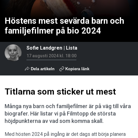
Höstens mest sevärda barn och
familjefilmer på bio 2024
Sofie Landgren
|
Lista
17 augusti 2024 kl. 18:00
Dela artikeln
Kopiera länk
Titlarna som sticker ut mest
Många nya barn och familjefilmer är på väg till våra
biografer. Här listar vi på Filmtopp de största
höjdpunkterna av vad som komma skall.
Med hösten 2024 på ingång är det dags att börja planera