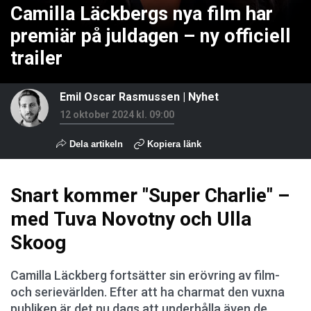
Camilla Läckbergs nya film har
premiär på juldagen – ny officiell
trailer
Emil Oscar Rasmussen
|
Nyhet
12 oktober 2024 kl. 09:00
Dela artikeln
Kopiera länk
Snart kommer "Super Charlie" –
med Tuva Novotny och Ulla
Skoog
Camilla Läckberg fortsätter sin erövring av film-
och serievärlden. Efter att ha charmat den vuxna
publiken är det nu dags att underhålla även de