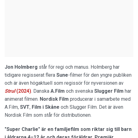
Jon Holmberg
står för regi och manus. Holmberg har
tidigare regisserat flera
Sune
-filmer för den yngre publiken
och är även högaktuell som regissör för nyversionen av
Strul
(2024)
. Danska
A.Film
och svenska
Slugger Film
har
animerat filmen.
Nordisk Film
producerar i samarbete med
A.Film,
SVT
,
Film i Skåne
och Slugger Film. Det är även
Nordisk Film som står för distributionen.
"Super Charlie" är en familjefilm som riktar sig till barn
i åldrarna 4–12 år och deras föräldrar. Premiär