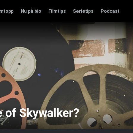
amtopp
Nu på bio
Filmtips
Serietips
Podcast
se of Skywalker?