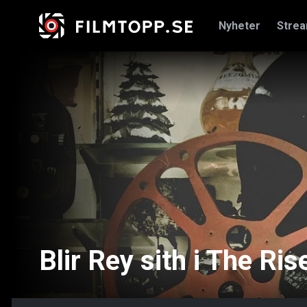
Nyheter
Stre
Blir Rey sith i The Ri