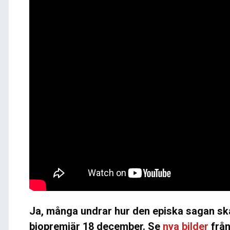
Ja, många undrar hur den episka sagan ska
biopremiär 18 december. Se
nya bilder
från