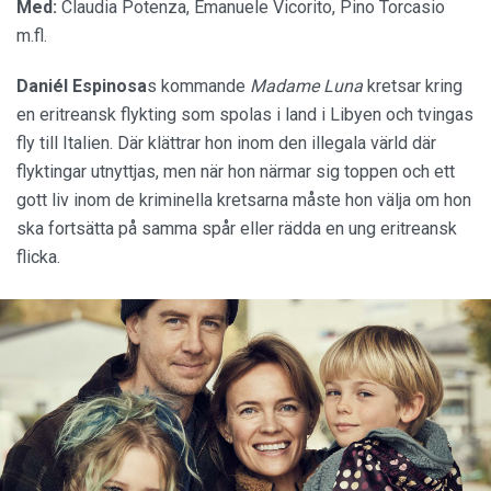
Med:
Claudia Potenza, Emanuele Vicorito, Pino Torcasio
m.fl.
Daniél Espinosa
s kommande
Madame Luna
kretsar kring
en eritreansk flykting som spolas i land i Libyen och tvingas
fly till Italien. Där klättrar hon inom den illegala värld där
flyktingar utnyttjas, men när hon närmar sig toppen och ett
gott liv inom de kriminella kretsarna måste hon välja om hon
ska fortsätta på samma spår eller rädda en ung eritreansk
flicka.