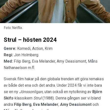
Foto: Netflix.
Strul – hösten 2024
Genre:
Komedi, Action, Krim
Regi:
Jon Holmberg
Med:
Filip Berg, Eva Melander, Amy Deasismont, Måns
Nathanaelson m.fl.
Svensk film hakar på den globala trenden att göra remakes
av både det ena och det andra. Under 2024 får vi inte bara
se en ny
Jönssonligan
, utan också en nytolkning av
Björn
Skifs
-klassikern
Strul
(1988). Denna gången ser vi bland
andra
Filip Berg
,
Eva Melander
,
Amy Deasismont
och