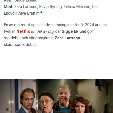
Regi:
Sigge Eklund
Med:
Zara Larsson, Edvin Ryding, Felicia Maxime, Ida
Engvoll, Alva Bratt m.fl.
En av det mest spännande satsningarna för år 2024 är utan
tvekan
Netflix
En del av dig
, där
Sigge Eklund
gör
regidebut och världsstjärnan
Zara Larsson
skådespelardebut.