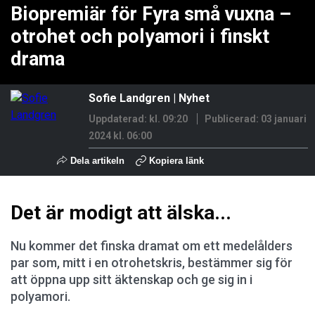
Biopremiär för Fyra små vuxna –
otrohet och polyamori i finskt
drama
Sofie Landgren
|
Nyhet
Uppdaterad: kl. 09:20
Publicerad:
03 januari
2024 kl. 06:00
Dela artikeln
Kopiera länk
Det är modigt att älska...
Nu kommer det finska dramat om ett medelålders
par som, mitt i en otrohetskris, bestämmer sig för
att öppna upp sitt äktenskap och ge sig in i
polyamori.