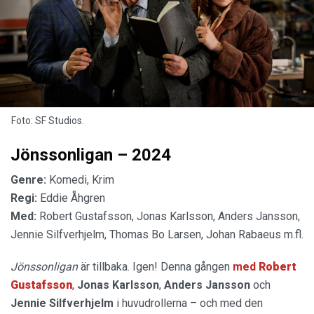
Foto: SF Studios.
Jönssonligan – 2024
Genre:
Komedi, Krim
Regi:
Eddie Åhgren
Med:
Robert Gustafsson, Jonas Karlsson, Anders Jansson,
Jennie Silfverhjelm, Thomas Bo Larsen, Johan Rabaeus m.fl.
Jönssonligan
är tillbaka. Igen! Denna gången
med
Robert
Gustafsson
,
Jonas Karlsson
,
Anders Jansson
och
Jennie Silfverhjelm
i huvudrollerna – och med den