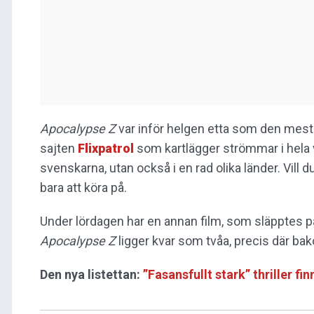
Apocalypse Z
var inför helgen etta som den mest
sajten
Flixpatrol
som kartlägger strömmar i hela vä
svenskarna, utan också i en rad olika länder. Vill 
bara att köra på.
Under lördagen har en annan film, som släpptes på
Apocalypse Z
ligger kvar som tvåa, precis där ba
Den nya listettan:
”Fasansfullt stark” thriller fi