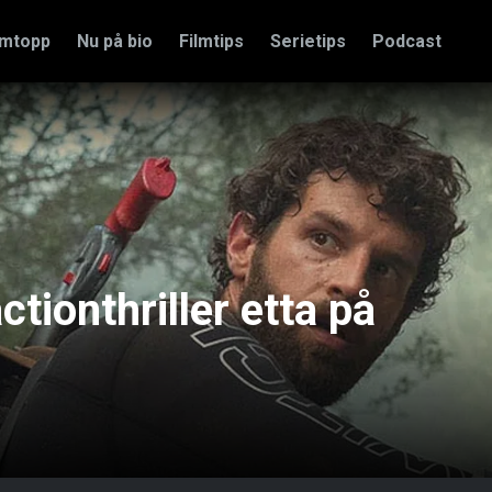
amtopp
Nu på bio
Filmtips
Serietips
Podcast
tionthriller etta på