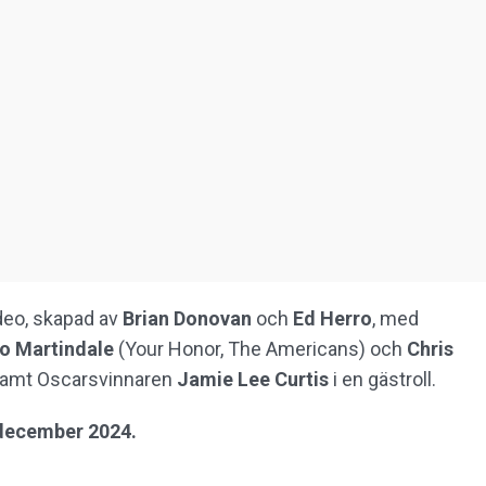
deo, skapad av
Brian Donovan
och
Ed Herro
, med
o Martindale
(Your Honor, The Americans) och
Chris
r samt Oscarsvinnaren
Jamie Lee Curtis
i en gästroll.
 december 2024.