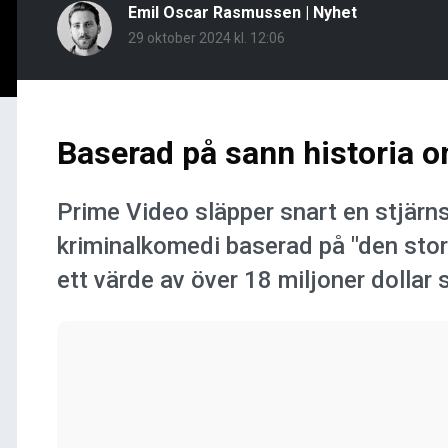
Emil Oscar Rasmussen
|
Nyhet
29 oktober 2024 kl. 12:06
Baserad på sann historia o
Prime Video släpper snart en stjärn
kriminalkomedi baserad på "den stora
ett värde av över 18 miljoner dollar 