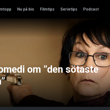
amtopp
Nu på bio
Filmtips
Serietips
Podcast
omedi om ”den sötaste
a”