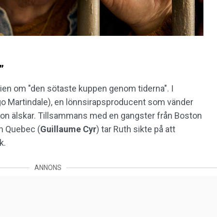
”
ien om "den sötaste kuppen genom tiderna". I
go Martindale), en lönnsirapsproducent som vänder
allt hon älskar. Tillsammans med en gangster från Boston
n Quebec (
Guillaume Cyr
) tar Ruth sikte på att
k.
ANNONS