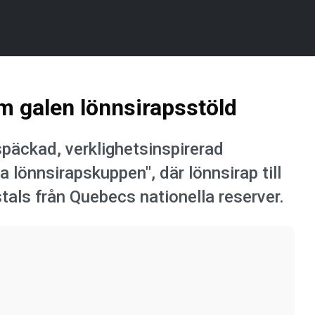
m galen lönnsirapsstöld
späckad, verklighetsinspirerad
 lönnsirapskuppen", där lönnsirap till
stals från Quebecs nationella reserver.