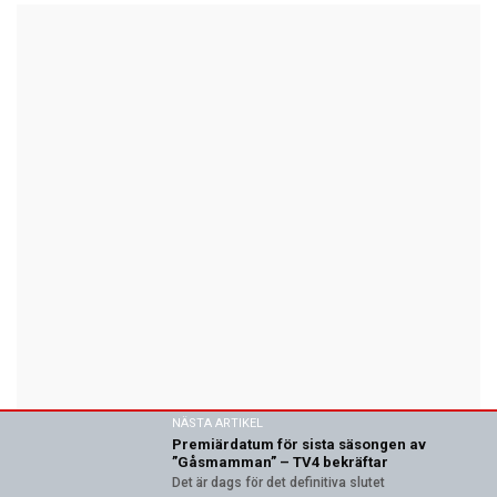
NÄSTA ARTIKEL
Premiärdatum för sista säsongen av
”Gåsmamman” – TV4 bekräftar
Det är dags för det definitiva slutet