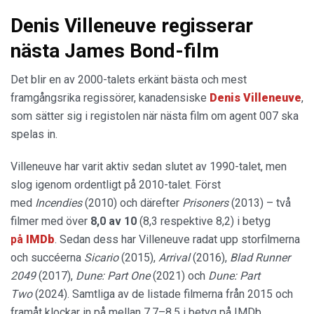
Denis Villeneuve regisserar
nästa James Bond-film
Det blir en av 2000-talets erkänt bästa och mest
framgångsrika regissörer, kanadensiske
Denis Villeneuve
,
som sätter sig i registolen när nästa film om agent 007 ska
spelas in.
Villeneuve har varit aktiv sedan slutet av 1990-talet, men
slog igenom ordentligt på 2010-talet. Först
med
Incendies
(2010) och därefter
Prisoners
(2013) – två
filmer med över
8,0 av 10
(8,3 respektive 8,2) i betyg
på
IMDb
. Sedan dess har Villeneuve radat upp storfilmerna
och succéerna
Sicario
(2015),
Arrival
(2016),
Blad Runner
2049
(2017),
Dune: Part One
(2021) och
Dune: Part
Two
(2024). Samtliga av de listade filmerna från 2015 och
framåt klockar in på mellan 7,7–8,5 i betyg på IMDb.