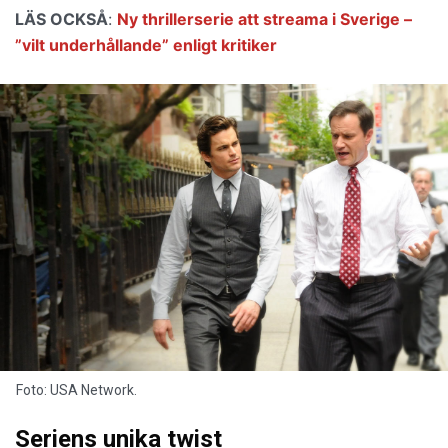
LÄS OCKSÅ
:
Ny thrillerserie att streama i Sverige –
”vilt underhållande” enligt kritiker
Foto: USA Network.
Seriens unika twist