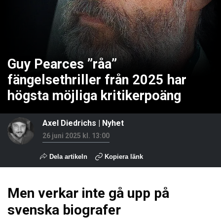
Guy Pearces ”råa”
fängelsethriller från 2025 har
högsta möjliga kritikerpoäng
Axel Diedrichs
|
Nyhet
26 juni 2025 kl. 13:00
Dela artikeln
Kopiera länk
Men verkar inte gå upp på
svenska biografer