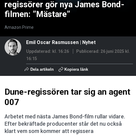
regissörer gör nya James Bond-
filmen: ”Mästare”
Amazon Prime
Emil Oscar Rasmussen
|
Nyhet
Uppdaterad: kl. 16:26
Publicerad:
26 juni 2025 kl.
16:15
Dela artikeln
Kopiera länk
Dune-regissören tar sig an agent
007
Arbetet med nästa James Bond-film rullar vidare.
Efter bekräftade producenter står det nu också
klart vem som kommer att regissera