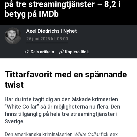
på tre streamingtjänster – 8,2 i
betyg på IMDb
Axel Diedrichs
|
Nyhet
26 juni 2025 kl. 08:00
Dela artikeln
Kopiera länk
Tittarfavorit med en spännande
twist
Har du inte tagit dig an den älskade krimserien
”White Collar” så är möjligheterna nu flera. Den
finns tillgänglig på hela tre streamingtjänster i
Sverige.
Den amerikanska kriminalserien
White Collar
fick sex