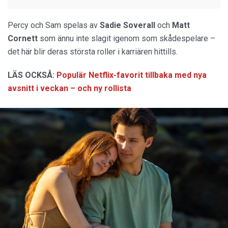
Percy och Sam spelas av
Sadie
Soverall
och
Matt
Cornett
som ännu inte slagit igenom som skådespelare –
det här blir deras största roller i karriären hittills.
LÄS OCKSÅ:
Populär Netflix-favorit tillbaka med nya
avsnitt i veckan – och ny rollista