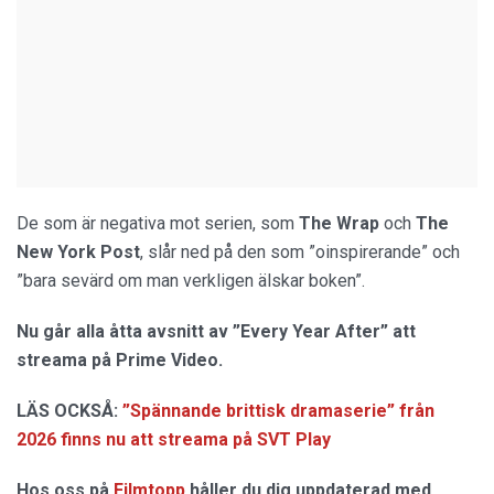
De som är negativa mot serien, som
The Wrap
och
The
New York Post
, slår ned på den som ”oinspirerande” och
”bara sevärd om man verkligen älskar boken”.
Nu går alla åtta avsnitt av ”Every Year After” att
streama på Prime Video.
LÄS OCKSÅ:
”Spännande brittisk dramaserie” från
2026 finns nu att streama på SVT Play
Hos oss på
Filmtopp
håller du dig uppdaterad med