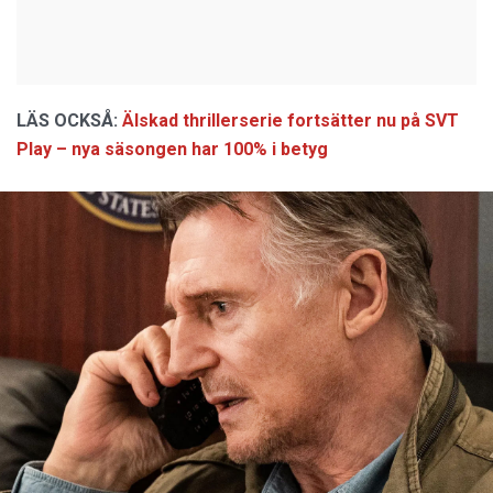
LÄS OCKSÅ:
Älskad thrillerserie fortsätter nu på SVT
Play – nya säsongen har 100% i betyg