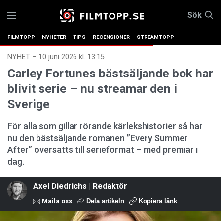
Sök
FILMTOPP
NYHETER
TIPS
RECENSIONER
STREAMTOPP
NYHET
–
10 juni 2026 kl. 13:15
Carley Fortunes bästsäljande bok har
blivit serie – nu streamar den i
Sverige
För alla som gillar rörande kärlekshistorier så har
nu den bästsäljande romanen ”Every Summer
After” översatts till serieformat – med premiär i
dag.
Axel Diedrichs | Redaktör
Maila oss
Dela artikeln
Kopiera länk