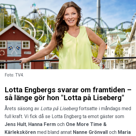
Foto: TV4.
Lotta Engbergs svarar om framtiden –
så länge gör hon "Lotta på Liseberg"
Årets säsong av
Lotta på Liseberg
fortsatte i måndags med
full kraft. Vi fick då se Lotta Engberg ta emot gäster som
Jens Hult
,
Hanna Ferm
och
One More Time &
Kärlekskören
med bland annat
Nanne Grönvall
och
Maria