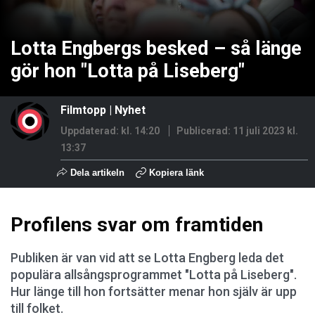
Lotta Engbergs besked – så länge
gör hon "Lotta på Liseberg"
Filmtopp
|
Nyhet
Uppdaterad: kl. 14:20
Publicerad:
11 juli 2023 kl.
13:37
Dela artikeln
Kopiera länk
Profilens svar om framtiden
Publiken är van vid att se Lotta Engberg leda det
populära allsångsprogrammet "Lotta på Liseberg".
Hur länge till hon fortsätter menar hon själv är upp
till folket.