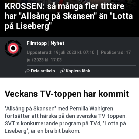
KROSSEN: så många fler tittare
har "Allsång på Skansen" än "Lotta
på Liseberg"
Filmtopp
|
Nyhet
Uppdaterad: 19 juli 2023 kl. 07:10
Publicerad:
17
juli 2023 kl. 17:03
Dela artikeln
Kopiera länk
Veckans TV-toppen har kommit
"Allsång på Skansen" med Pernilla Wahlgren
fortsätter att härska på den svenska TV-toppen.
SVT:s konkurrerande program på TV4, "Lotta på
Liseberg", är en bra bit bakom.