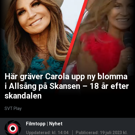
Här gräver Carola upp ny blomma
i Allsång på Skansen – 18 år efter
skandalen
SVT Play
Filmtopp
|
Nyhet
Uppdaterad: kl. 14:04
Publicerad:
19 juli 2023 kl.