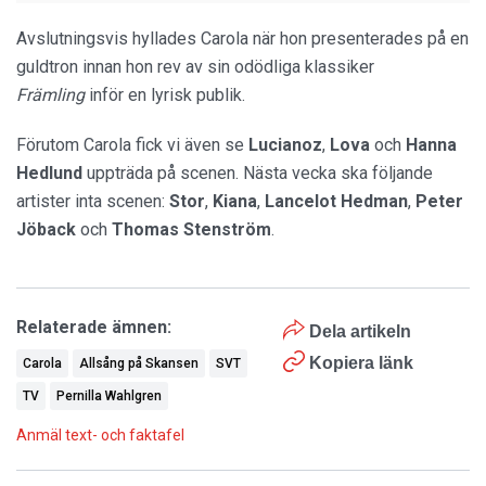
Avslutningsvis hyllades Carola när hon presenterades på en
guldtron innan hon rev av sin odödliga klassiker
Främling
inför en lyrisk publik.
Förutom Carola fick vi även se
Lucianoz
,
Lova
och
Hanna
Hedlund
uppträda på scenen. Nästa vecka ska följande
artister inta scenen:
Stor
,
Kiana
,
Lancelot Hedman
,
Peter
Jöback
och
Thomas Stenström
.
Relaterade ämnen:
Dela artikeln
Kopiera länk
Carola
Allsång på Skansen
SVT
TV
Pernilla Wahlgren
Anmäl text- och faktafel