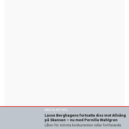
NÄSTA ARTIKEL
Lasse Berghagens fortsatta diss mot Allsång
på Skansen – nu med Pernilla Wahlgren
Låten för största konkurrenten rullar fortfarande