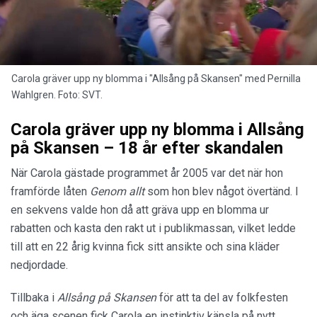
Carola gräver upp ny blomma i "Allsång på Skansen" med Pernilla
Wahlgren. Foto: SVT.
Carola gräver upp ny blomma i Allsång
på Skansen – 18 år efter skandalen
När Carola gästade
programmet år 2005 var det när hon
framförde låten
Genom allt
som hon blev något övertänd. I
en sekvens valde hon då att gräva upp en blomma ur
rabatten och kasta den rakt ut i publikmassan, vilket ledde
till att en 22 årig kvinna fick sitt ansikte och sina kläder
nedjordade.
Tillbaka i
Allsång på Skansen
för att ta del av folkfesten
och äga scenen fick Carola en instinktiv känsla på nytt.