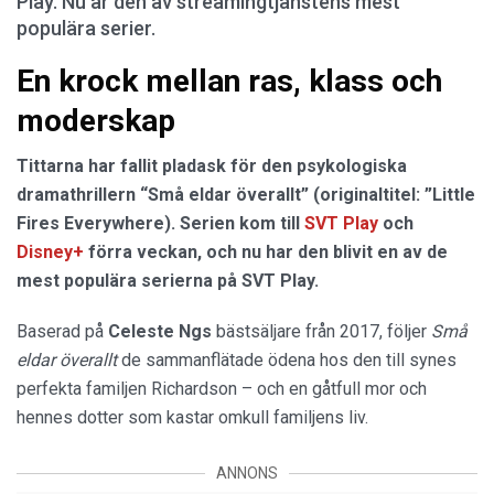
Play. Nu är den av streamingtjänstens mest
populära serier.
En krock mellan ras, klass och
moderskap
Tittarna har fallit pladask för den psykologiska
dramathrillern “Små eldar överallt” (originaltitel: ”Little
Fires Everywhere). Serien kom till
SVT Play
och
Disney+
förra veckan, och nu har den blivit en av de
mest populära serierna på SVT Play.
Baserad på
Celeste
Ngs
bästsäljare från 2017, följer
Små
eldar överallt
de sammanflätade ödena hos den till synes
perfekta familjen Richardson – och en gåtfull mor och
hennes dotter som kastar omkull familjens liv.
ANNONS