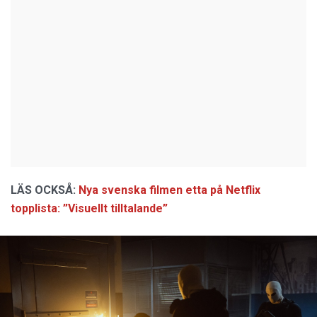
LÄS OCKSÅ:
Nya svenska filmen etta på Netflix
topplista: ”Visuellt tilltalande”