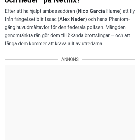
och heder” på Netflix?
Efter att ha hjälpt ambassadören (
Nico García Hume
) att fly
från fängelset blir Isaac (
Alex Nader
) och hans Phantom-
gäng huvudmåltavlor för den federala polisen. Mängden
genomtänkta rån gör dem till ökända brottslingar – och att
fånga dem kommer att kräva allt av utredarna.
ANNONS