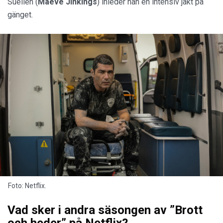
Suellen (
Maeve Jinkings
) inleder han en intensiv jakt på
gänget.
Foto: Netflix.
Vad sker i andra säsongen av ”Brott