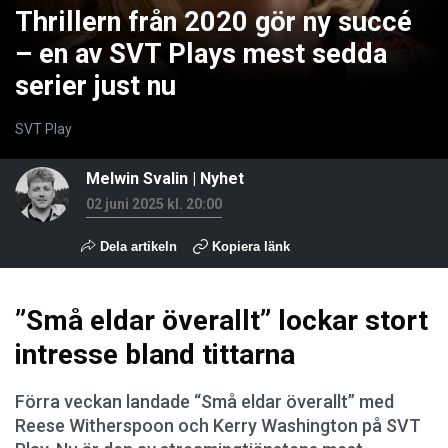
Thrillern från 2020 gör ny succé
– en av SVT Plays mest sedda
serier just nu
SVT Play
Melwin Svalin
|
Nyhet
02 juni 2025 kl. 20:00
Dela artikeln
Kopiera länk
”Små eldar överallt” lockar stort
intresse bland tittarna
Förra veckan landade “Små eldar överallt” med
Reese Witherspoon och Kerry Washington på SVT