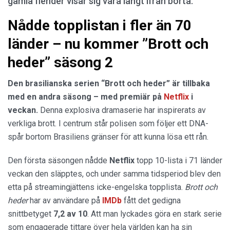
gamla fiender visar sig vara långt ifrån borta.
Nådde topplistan i fler än 70
länder – nu kommer ”Brott och
heder” säsong 2
Den brasilianska serien “Brott och heder” är tillbaka
med en andra säsong – med premiär på
Netflix
i
veckan.
Denna explosiva dramaserie har inspirerats av
verkliga brott. I centrum står polisen som följer ett DNA-
spår bortom Brasiliens gränser för att kunna lösa ett rån.
Den första säsongen nådde
Netflix
topp 10-lista i 71 länder
veckan den släpptes, och under samma tidsperiod blev den
etta på streamingjättens icke-engelska topplista.
Brott och
heder
har av användare på
IMDb
fått det gedigna
snittbetyget
7,2 av 10
. Att man lyckades göra en stark serie
som engagerade tittare över hela världen kan ha sin