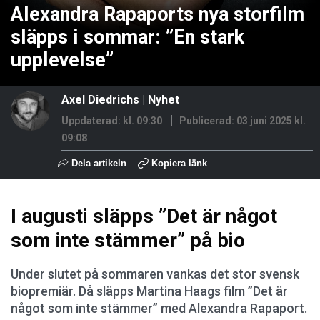
Alexandra Rapaports nya storfilm
släpps i sommar: ”En stark
upplevelse”
Axel Diedrichs
|
Nyhet
Uppdaterad: kl. 09:30
Publicerad:
03 juni 2025 kl.
09:08
Dela artikeln
Kopiera länk
I augusti släpps ”Det är något
som inte stämmer” på bio
Under slutet på sommaren vankas det stor svensk
biopremiär. Då släpps Martina Haags film ”Det är
något som inte stämmer” med Alexandra Rapaport.