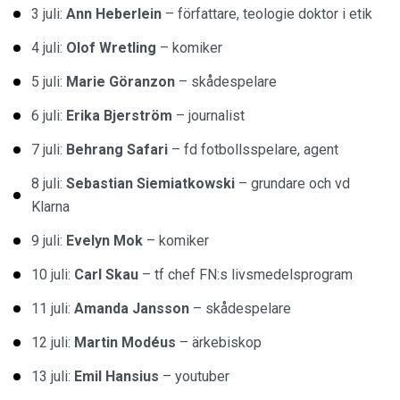
3 juli:
Ann Heberlein
– författare, teologie doktor i etik
4 juli:
Olof Wretling
– komiker
5 juli:
Marie Göranzon
– skådespelare
6 juli:
Erika Bjerström
– journalist
7 juli:
Behrang Safari
– fd fotbollsspelare, agent
8 juli:
Sebastian Siemiatkowski
– grundare och vd
Klarna
9 juli:
Evelyn Mok
– komiker
10 juli:
Carl Skau
– tf chef FN:s livsmedelsprogram
11 juli:
Amanda Jansson
– skådespelare
12 juli:
Martin Modéus
– ärkebiskop
13 juli:
Emil Hansius
– youtuber