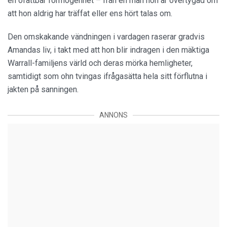
en ofattbar förmögenhet – från en man hon är övertygad om
att hon aldrig har träffat eller ens hört talas om.
Den omskakande vändningen i vardagen raserar gradvis
Amandas liv, i takt med att hon blir indragen i den mäktiga
Warrall-familjens värld och deras mörka hemligheter,
samtidigt som ohn tvingas ifrågasätta hela sitt förflutna i
jakten på sanningen.
ANNONS