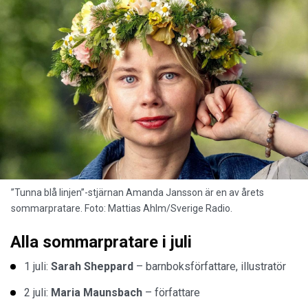
”Tunna blå linjen”-stjärnan Amanda Jansson är en av årets
sommarpratare. Foto: Mattias Ahlm/Sverige Radio.
Alla sommarpratare i juli
1 juli:
Sarah Sheppard
– barnboksförfattare, illustratör
2 juli:
Maria Maunsbach
– författare