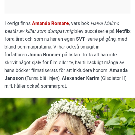
I övrigt finns
Amanda Romare
, vars bok
Halva Malmö
består av killar som dumpat mig
blev succéserie på
Netflix
förra året och som nu har en egen
SVT
-serie på gång, med
bland sommarpratarna. Vi har också smugit in
författaren
Jonas Bonnier
på listan. Trots att han inte
skrivit något själv för film eller tv, har tillräckligt många av
hans böcker filmatiserats för att inkludera honom.
Amanda
Jansson
(Tunna blå linjen),
Alexander Karim
(Gladiator II)
m.fl. håller också sommarprat.