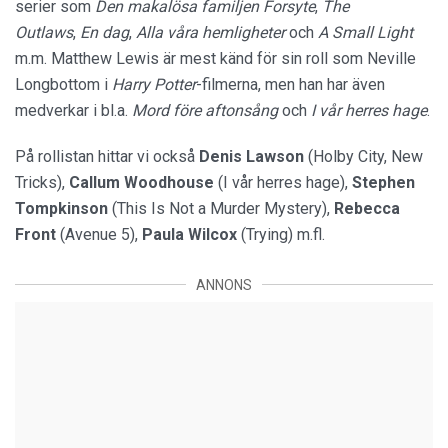
serier som
Den makalösa familjen Forsyte
,
The
Outlaws
,
En dag
,
Alla våra hemligheter
och
A Small Light
m.m. Matthew Lewis är mest känd för sin roll som Neville
Longbottom i
Harry Potter
-filmerna, men han har även
medverkar i bl.a.
Mord före aftonsång
och
I vår herres hage
.
På rollistan hittar vi också
Denis Lawson
(Holby City, New
Tricks),
Callum Woodhouse
(I vår herres hage),
Stephen
Tompkinson
(This Is Not a Murder Mystery),
Rebecca
Front
(Avenue 5),
Paula Wilcox
(Trying)
m.fl.
ANNONS