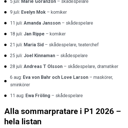
5 juli:
Marie Göranzon
– skådespelare
9 juli:
Evelyn Mok
– komiker
11 juli:
Amanda Jansson
– skådespelare
18 juli:
Jan Rippe
– komiker
21 juli:
Maria Sid
– skådespelare, teaterchef
25 juli:
Joel Kinnaman
– skådespelare
28 juli:
Andreas T Olsson
– skådespelare, dramatiker
6 aug:
Eva von Bahr och Love Larson
– maskörer,
sminkörer
11 aug:
Ewa Fröling
– skådespelare
Alla sommarpratare i P1 2026 –
hela listan