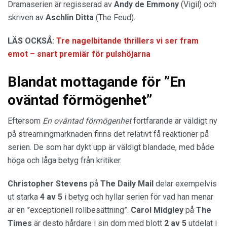
Dramaserien är regisserad av
Andy de Emmony
(Vigil) och
skriven av
Aschlin Ditta
(The Feud).
LÄS OCKSÅ:
Tre nagelbitande thrillers vi ser fram
emot – snart premiär för pulshöjarna
Blandat mottagande för ”En
oväntad förmögenhet”
Eftersom
En oväntad förmögenhet
fortfarande är väldigt ny
på streamingmarknaden finns det relativt få reaktioner på
serien. De som har dykt upp är väldigt blandade, med både
höga och låga betyg från kritiker.
Christopher Stevens
på
The Daily Mail
delar exempelvis
ut starka
4 av 5
i betyg och hyllar serien för vad han menar
är en ”exceptionell rollbesättning”.
Carol Midgley
på
The
Times
är desto hårdare i sin dom med blott
2 av 5
utdelat i